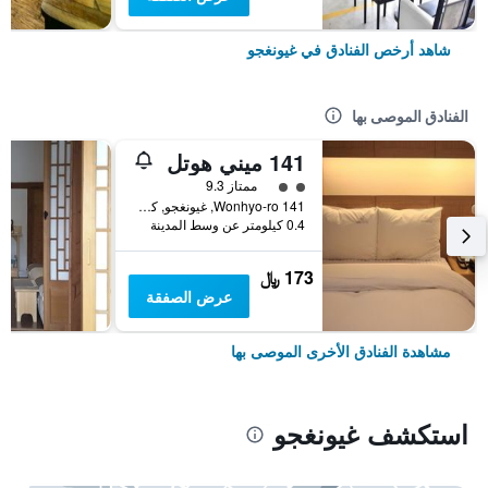
شاهد أرخص الفنادق في غيونغجو
الفنادق الموصى بها
141 ميني هوتل
تقييم فئة 2
ممتاز 9.3
141 Wonhyo-ro, غيونغجو, كوريا الجنوبية
0.4 كيلومتر عن وسط المدينة
173 ﷼
عرض الصفقة
مشاهدة الفنادق الأخرى الموصى بها
استكشف غيونغجو