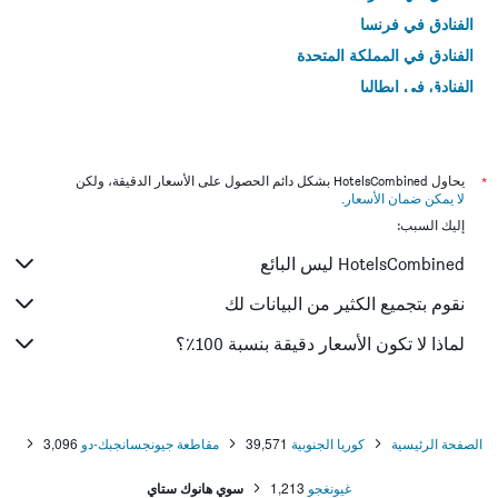
الفنادق في فرنسا
الفنادق في المملكة المتحدة
الفنادق في إيطاليا
الفنادق في تايلاند
*
يحاول HotelsCombined بشكل دائم الحصول على الأسعار الدقيقة، ولكن
لا يمكن ضمان الأسعار
.
إليك السبب:
HotelsCombined ليس البائع
نقوم بتجميع الكثير من البيانات لك
لماذا لا تكون الأسعار دقيقة بنسبة 100٪؟
الصفحة الرئيسية
كوريا الجنوبية
39,571
مقاطعة جيونجسانجبك-دو
3,096
غيونغجو
1,213
سوي هانوك ستاي