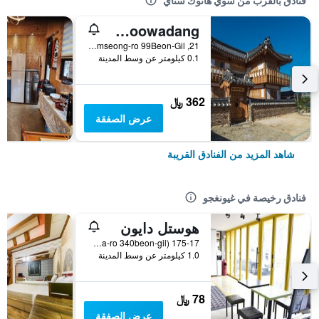
فنادق بالقرب من سوي هانوك ستاي
Siwoowadang
21, Cheomseong-ro 99Beon-Gil, غيونغجو, كوريا الجنوبية
0.1 كيلومتر عن وسط المدينة
362 ﷼
عرض الصفقة
شاهد المزيد من الفنادق القريبة
فنادق رخيصة في غيونغجو
هوستل دايون
175-17 Seongdong-Dong (12, Wonhwa-ro 340beon-gil), غيونغجو, كوريا الجنوبية
1.0 كيلومتر عن وسط المدينة
78 ﷼
عرض الصفقة