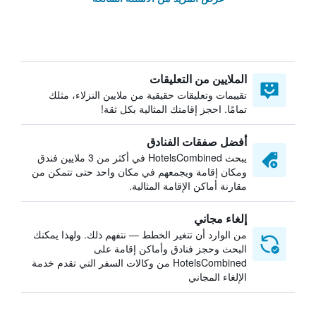
الملايين من التعليقات
تقييمات وتعليقات حقيقية من ملايين النزلاء، مثلك
تمامًا. احجز إقامتك المثالية بكل ثقة!
أفضل صفقات الفنادق
يبحث HotelsCombined في أكثر من 3 ملايين فندق
ومكان إقامة ويجمعهم في مكان واحد حتى تتمكن من
مقارنة أماكن الإقامة المثالية.
إلغاء مجاني
من الوارد أن تتغير الخطط — نتفهم ذلك. ولهذا يمكنك
البحث وحجز فنادق وأماكن إقامة على
HotelsCombined من وكالات السفر التي تقدم خدمة
الإلغاء المجاني