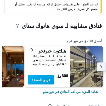
لم يتم العثور على تقييمات. حاول إزالة مرشح أو تغيير بحثك أو
مسح كل شيء لعرض التقييمات.
فنادق مشابهة لـ سوي هانوك ستاي
أفضل الفنادق في غيونغجو
هيلتون جيونجو
5 نجوم
ممتاز 8.7
484-7, Bomun-ro, غيونغجو, كوريا الجنوبية
0.0 كيلومتر عن وسط المدينة
608 ﷼
عرض الصفقة
شاهد المزيد من أهم الفنادق في غيونغجو