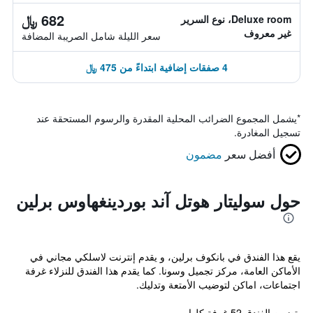
682 ﷼
Deluxe room، نوع السرير
غير معروف
سعر الليلة شامل الصريبة المضافة
4 صفقات إضافية ابتداءً من 475 ﷼
*
يشمل المجموع الضرائب المحلية المقدرة والرسوم المستحقة عند
تسجيل المغادرة.
أفضل سعر
مضمون
حول سوليتار هوتل آند بوردينغهاوس برلين
يقع هذا الفندق في بانكوف برلين، و يقدم إنترنت لاسلكي مجاني في
الأماكن العامة، مركز تجميل وسونا. كما يقدم هذا الفندق للنزلاء غرفة
اجتماعات، اماكن لتوضيب الأمتعة وتدليك.
يتضمن الفندق 52 غرفة كلها...