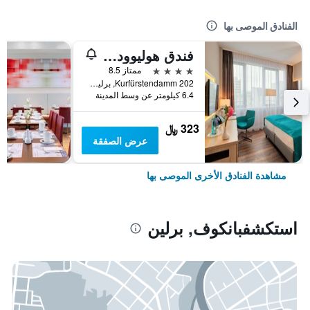
الفنادق الموصى بها
فندق هوليوود ميديا أم كورفورستيندام
4 نجوم
ممتاز 8.5
Kurfürstendamm 202, برلين, ألمانيا
6.4 كيلومتر عن وسط المدينة
323 ﷼
عرض الصفقة
مشاهدة الفنادق الأخرى الموصى بها
استكشفبانكوف, برلين