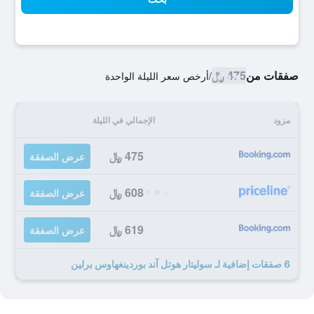
صفقات من
475 ﷼
/
أرخص سعر الليلة الواحدة
مزود
الإجمالي في الليلة
475 ﷼
عرض الصفقة
608 ﷼
عرض الصفقة
619 ﷼
عرض الصفقة
6 صفقات إضافية لـ سوليتار هوتل آند بوردينغهاوس برلين