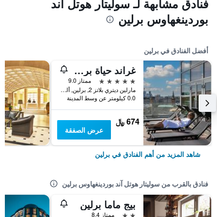
فنادق مشابهة لـ سوليتار هوتل آند
بوردينغهاوس برلين
أفضل الفنادق في برلين
غراند حياة برلين
5 نجوم
ممتاز 9.0
مارلين ديتري بلاتز 2, برلين, ألمانيا
0.0 كيلومتر عن وسط المدينة
674 ﷼
عرض الصفقة
شاهد المزيد من أهم الفنادق في برلين
فنادق بالقرب من سوليتار هوتل آند بوردينغهاوس برلين
بيج ماما برلين
2 نجمتين
ممتاز 8.4