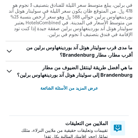
في برلين، يبلغ متوسط ​​سعر الليلة للفنادق بتصنيف 3 نجوم هو
478 ﷼. من المتوقع ظان يكون سعر الليلة في سوليتار هوتل آند
بوردينغهاوس برلين حوالي 588 ﷼ وهو سعر أرخص بنسبة 23%
من متوسط الأسعار في المدينة. في HotelsCombined يعتبر
سوليتار هوتل آند بوردينغهاوس برلين صفقة جيدة إذا كنت تود
الإقامة في فندق بتصنيف 3 نجوم في برلين.
ما مدى قرب سوليتار هوتل آند بوردينغهاوس برلين من
أقرب مطار، مطار Brandenburg؟
ما هي أفضل طريقة لينتقل الضيوف من مطار
Brandenburg إلى سوليتار هوتل آند بوردينغهاوس برلين؟
عرض المزيد من الأسئلة الشائعة
الملايين من التعليقات
تقييمات وتعليقات حقيقية من ملايين النزلاء، مثلك
تمامًا. احجز إقامتك المثالية بكل ثقة!