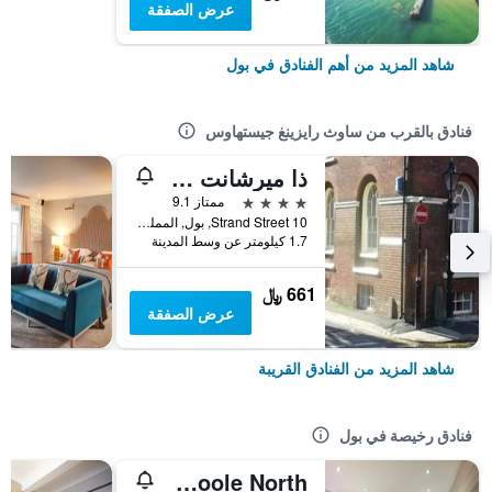
عرض الصفقة
شاهد المزيد من أهم الفنادق في بول
فنادق بالقرب من ساوث رايزينغ جيستهاوس
ذا ميرشانت هاوس
4 نجوم
ممتاز 9.1
10 Strand Street, بول, المملكة المتحدة
1.7 كيلومتر عن وسط المدينة
661 ﷼
عرض الصفقة
شاهد المزيد من الفنادق القريبة
فنادق رخيصة في بول
Premier Inn Poole North