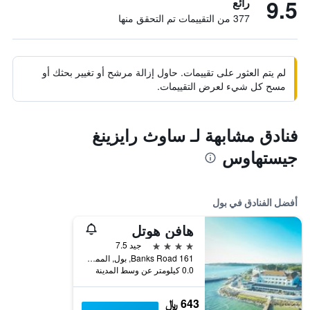
9.5
رائع
377 من التقييمات تم التحقق منها
لم يتم العثور على تقييمات. حاول إزالة مرشح أو تغيير بحثك أو
مسح كل شيء لعرض التقييمات.
فنادق مشابهة لـ ساوث رايزينغ
جيستهاوس
أفضل الفنادق في بول
هافن هوتل
4 نجوم
جيد 7.5
161 Banks Road, بول, المملكة المتحدة
0.0 كيلومتر عن وسط المدينة
643 ﷼