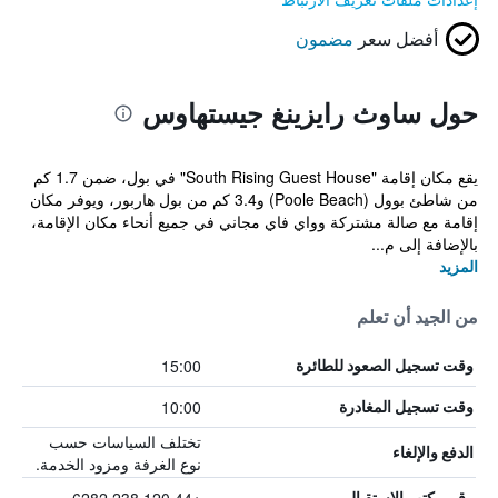
أفضل سعر
مضمون
حول ساوث رايزينغ جيستهاوس
يقع مكان إقامة "South Rising Guest House" في بول، ضمن 1.7 كم
من شاطئ بوول (Poole Beach) و3.4 كم من بول هاربور، ويوفر مكان
إقامة مع صالة مشتركة وواي فاي مجاني في جميع أنحاء مكان الإقامة،
بالإضافة إلى م...
المزيد
من الجيد أن تعلم
15:00
وقت تسجيل الصعود للطائرة
10:00
وقت تسجيل المغادرة
تختلف السياسات حسب
الدفع والإلغاء
نوع الغرفة ومزود الخدمة.
رقم مكتب الاستقبال