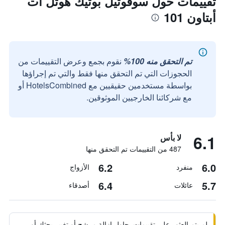
تقييمات حول سوفوتيل بوتيك هوتل آت
أبتاون 101
تم التحقق منه 100%
نقوم بجمع وعرض التقييمات من
الحجوزات التي تم التحقق منها فقط والتي تم إجراؤها
بواسطة مستخدمين حقيقيين مع HotelsCombined أو
مع شركائنا الخارجيين الموثوقين.
6.1
لا بأس
487 من التقييمات تم التحقق منها
6.2
6.0
منفرد
الأزواج
6.4
5.7
عائلات
أصدقاء
لم يتم العثور على تقييمات. حاول إزالة مرشح أو تغيير بحثك أو