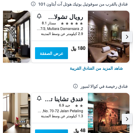
فنادق بالقرب من سوفوتيل بوتيك هوتل آت أبتاون 101
رويال تشولان دامانسارا
5 نجوم
ممتاز 8.1
2, Jalan Pju 7/3, Mutiara Damansara, كوالا لمبور, ماليزيا
2.9 كيلومتر عن وسط المدينة
180 ﷼
عرض الصفقة
شاهد المزيد من الفنادق القريبة
فنادق رخيصة في كوالا لمبور
فندق تشاينا تاون 2
2 نجمتين
جيد 6.9
No. 70-72 Jalan Petaling, كوالا لمبور, ماليزيا
1.3 كيلومتر عن وسط المدينة
48 ﷼