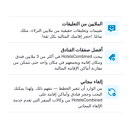
الملايين من التعليقات
تقييمات وتعليقات حقيقية من ملايين النزلاء، مثلك
تمامًا. احجز إقامتك المثالية بكل ثقة!
أفضل صفقات الفنادق
يبحث HotelsCombined في أكثر من 3 ملايين فندق
ومكان إقامة ويجمعهم في مكان واحد حتى تتمكن من
مقارنة أماكن الإقامة المثالية.
إلغاء مجاني
من الوارد أن تتغير الخطط — نتفهم ذلك. ولهذا يمكنك
البحث وحجز فنادق وأماكن إقامة على
HotelsCombined من وكالات السفر التي تقدم خدمة
الإلغاء المجاني