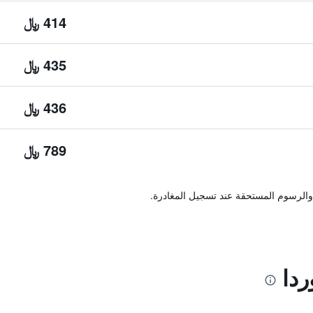
414 ﷼
435 ﷼
436 ﷼
789 ﷼
والرسوم المستحقة عند تسجيل المغادرة.
دا