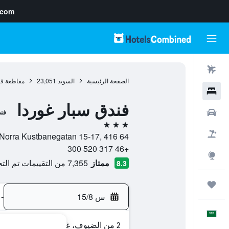
.com
رحلات طيران
الصفحة الرئيسية
السويد
23,051
مقاطعة فاس
فنادق
فندق سبار غوردا
سيارات
فن
3 نجوم
حزم العروض
Norra Kustbanegatan 15-17, 416 64, غوتنبرغ (السويد), مقاطعة فاسترا غوتالاند, السويد
+46 317 520 300
استكشاف
ممتاز
7,355 من التقييمات تم التحقق منها
8.3
رحلات
س 15/8
-
العَرَبِيَّة
2 من الضيوف، غرفة واحدة