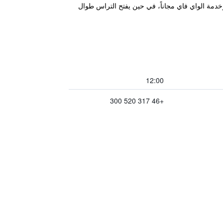
إفطار شهير وخدمة الواي فاي مجاناً، في حين يفتح التراس طوال
12:00
+46 317 520 300