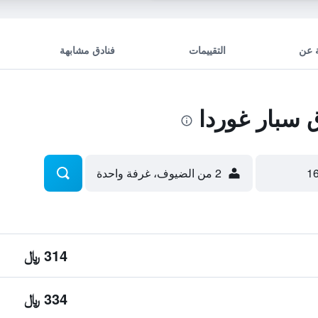
 عن
التقييمات
فنادق مشابهة
سبار غوردا
2 من الضيوف، غرفة واحدة
314 ﷼
334 ﷼