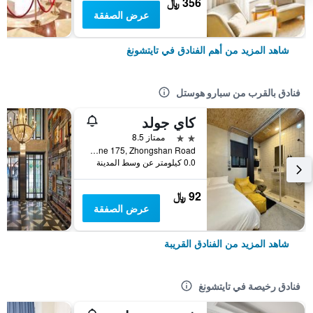
356 ﷼
عرض الصفقة
شاهد المزيد من أهم الفنادق في تايتشونغ
فنادق بالقرب من سبارو هوستل
كاي جولد
2 نجمتين
ممتاز 8.5
No. 20, Lane 175, Zhongshan Road, تايتشونغ, تايوان
0.0 كيلومتر عن وسط المدينة
92 ﷼
عرض الصفقة
شاهد المزيد من الفنادق القريبة
فنادق رخيصة في تايتشونغ