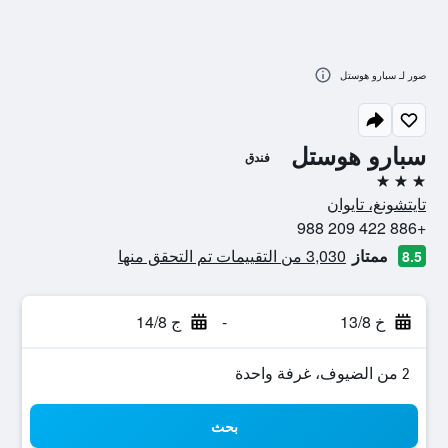
صور لـ سبارو هوستل
سبارو هوستل
فندق
3 نجوم
تايتشونغ، تايوان
+886 422 209 988
ممتاز
3,030 من التقييمات تم التحقق منها
8.5
خ 13/8
-
ج 14/8
2 من الضيوف، غرفة واحدة
بحث