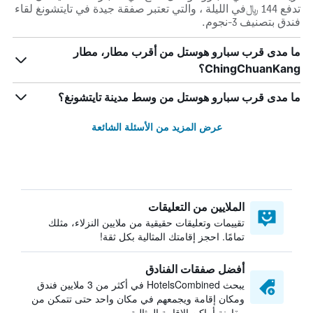
تدفع 144 ﷼في الليلة ، والتي تعتبر صفقة جيدة في تايتشونغ لقاء
فندق بتصنيف 3-نجوم.
ما مدى قرب سبارو هوستل من أقرب مطار، مطار
ChingChuanKang؟
ما مدى قرب سبارو هوستل من وسط مدينة تايتشونغ؟
عرض المزيد من الأسئلة الشائعة
الملايين من التعليقات
تقييمات وتعليقات حقيقية من ملايين النزلاء، مثلك
تمامًا. احجز إقامتك المثالية بكل ثقة!
أفضل صفقات الفنادق
يبحث HotelsCombined في أكثر من 3 ملايين فندق
ومكان إقامة ويجمعهم في مكان واحد حتى تتمكن من
مقارنة أماكن الإقامة المثالية.