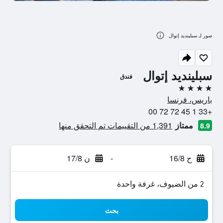
صور لـ سبلينديد إتوال
سبلينديد إتوال
فندق
4 نجوم
باريس، فرنسا
+33 1 45 72 72 00
ممتاز
1,391 من التقييمات تم التحقق منها
8.9
ح 16/8
-
ن 17/8
2 من الضيوف، غرفة واحدة
بحث