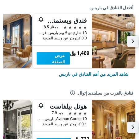
أفضل الفنادق في باريس
فندق ويستمنستر
5 نجوم
ممتاز 8.5
13 شارع دي لا بيه, باريس, فرنسا
0.0 كيلومتر عن وسط المدينة
1,469 ﷼
عرض
الصفقة
شاهد المزيد من أهم الفنادق في باريس
فنادق بالقرب من سبلينديد إتوال
هوتل بيلفاست
4 نجوم
جيد 7.9
10 Avenue Carnot, باريس, فرنسا
0.1 كيلومتر عن وسط المدينة
733 ﷼