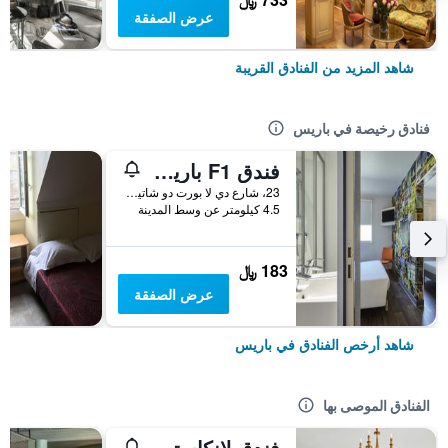
عرض الصفقة
شاهد المزيد من الفنادق القريبة
فنادق رخيصة في باريس
فندق F1 باريس بورت دو شاتيلون
23، شارع دي لا بورت دو شاتيلون, باريس, فرنسا
4.5 كيلومتر عن وسط المدينة
183 ﷼
عرض الصفقة
شاهد أرخص الفنادق في باريس
الفنادق الموصى بها
فندق لانكاستر باريس شانزليزيه