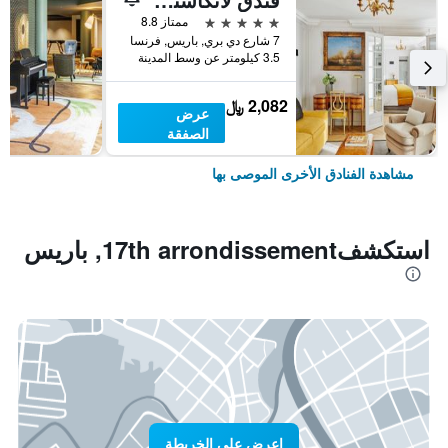
5 نجوم
ممتاز 8.8
7 شارع دي بري, باريس, فرنسا
3.5 كيلومتر عن وسط المدينة
2,082 ﷼
عرض
الصفقة
مشاهدة الفنادق الأخرى الموصى بها
استكشف17th arrondissement, باريس
اعرض على الخريطة