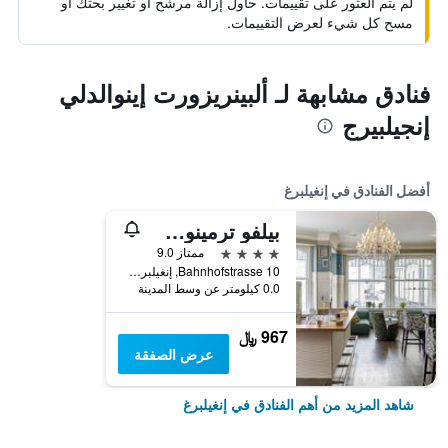
لم يتم العثور على تقييمات. حاول إزالة مرشح أو تغيير بحثك أو
مسح كل شيء لعرض التقييمات.
فنادق مشابهة لـ ألبينريزورت إينوالدلي
إنجيلبيرج
أفضل الفنادق في إنغيلبرغ
بيلفو ترمينوس إربان لايف ستايل هوتل
4 نجوم
ممتاز 9.0
Bahnhofstrasse 10, إنغيلبرغ, كانتون أوبفالدن, سويسرا
0.0 كيلومتر عن وسط المدينة
967 ﷼
عرض الصفقة
شاهد المزيد من أهم الفنادق في إنغيلبرغ