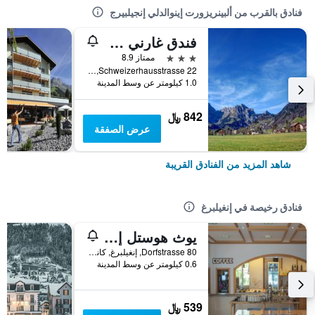
فنادق بالقرب من ألبينريزورت إينوالدلي إنجيلبيرج
فندق غارني هوستات
3 نجوم
ممتاز 8.9
Schweizerhausstrasse 22, إنغيلبرغ, كانتون أوبفالدن, سويسرا
1.0 كيلومتر عن وسط المدينة
842 ﷼
عرض الصفقة
شاهد المزيد من الفنادق القريبة
فنادق رخيصة في إنغيلبرغ
يوث هوستل إنجيلبيرج
Dorfstrasse 80, إنغيلبرغ, كانتون أوبفالدن, سويسرا
0.6 كيلومتر عن وسط المدينة
539 ﷼