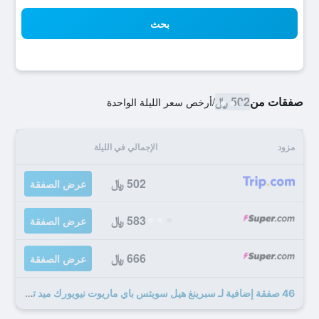
بحث
صفقات من
502 ﷼
/
أرخص سعر الليلة الواحدة
مزود
الإجمالي في الليلة
502 ﷼
عرض الصفقة
583 ﷼
عرض الصفقة
666 ﷼
عرض الصفقة
46 صفقة إضافية لـ سبرينغ هيل سويتس باي ماريوت نيويورك ميد تاون مانهاتن / فيفث أفنيو