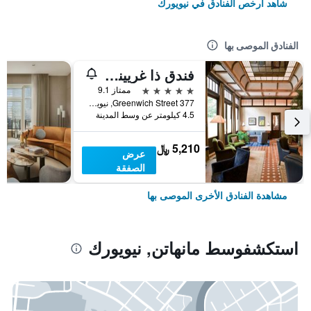
شاهد أرخص الفنادق في نيويورك
الفنادق الموصى بها
فندق ذا غريينيتش
5 نجوم
ممتاز 9.1
377 Greenwich Street, نيويورك, NY, الولايات المتحدة الأميريكية
4.5 كيلومتر عن وسط المدينة
5,210 ﷼
عرض
الصفقة
مشاهدة الفنادق الأخرى الموصى بها
استكشفوسط مانهاتن, نيويورك