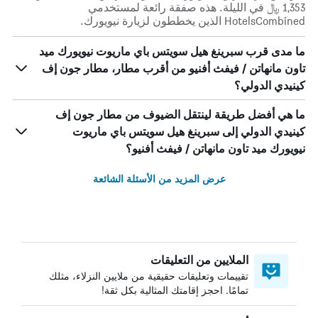
1,353 ﷼ في الليلة. هذه صفقة رائعة لمستخدمي
HotelsCombined الذين يخططون لزيارة نيويورك.
ما مدى قرب سبرينغ هيل سويتس باي ماريوت نيويورك ميد
تاون مانهاتن / فيفث أفنيو من أقرب مطار، مطار جون إف
كينيدي الدولي؟
ما هي أفضل طريقة لينتقل الضيوف من مطار جون إف
كينيدي الدولي إلى سبرينغ هيل سويتس باي ماريوت
نيويورك ميد تاون مانهاتن / فيفث أفنيو؟
عرض المزيد من الأسئلة الشائعة
الملايين من التعليقات
تقييمات وتعليقات حقيقية من ملايين النزلاء، مثلك
تمامًا. احجز إقامتك المثالية بكل ثقة!