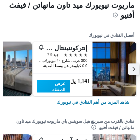
ماريوت نيويورك ميد تاون مانهاتن / فيفث
أفنيو
أفضل الفنادق في نيويورك
إنتركونتيننتال نيويورك تاميز سكوير
5 نجوم
جيد 7.9
300 غرب، شارع 44 نيويورك, نيويورك, NY, الولايات المتحدة الأميريكية
0.0 كيلومتر عن وسط المدينة
1,141 ﷼
عرض
الصفقة
شاهد المزيد من أهم الفنادق في نيويورك
فنادق بالقرب من سبرينغ هيل سويتس باي ماريوت نيويورك ميد تاون
مانهاتن / فيفث أفنيو