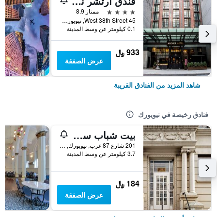
فندق آرتشر نيويورك
4 نجوم
ممتاز 8.9
45 West 38th Street, نيويورك, NY, الولايات المتحدة الأميريكية
0.1 كيلومتر عن وسط المدينة
933 ﷼
عرض الصفقة
شاهد المزيد من الفنادق القريبة
فنادق رخيصة في نيويورك
بيت شباب سنترال بارك ويست
201 شارع 87 غرب, نيويورك, NY, الولايات المتحدة الأميريكية
3.7 كيلومتر عن وسط المدينة
184 ﷼
عرض الصفقة