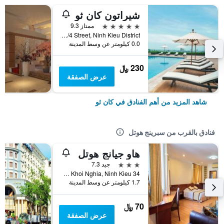
شيراتون كان ثو
5 نجوم
ممتاز 9.3
No. 209, 30/4 Street, Ninh Kieu District, كان ثو, فيتنام
0.0 كيلومتر عن وسط المدينة
230 ﷼
عرض الصفقة
شاهد المزيد من أهم الفنادق في كان ثو
فنادق بالقرب من سبرينج هوتل
هاو جيانج هوتل
3 نجوم
جيد 7.3
34 Nam Ky Khoi Nghia, Ninh Kieu, كان ثو, فيتنام
1.7 كيلومتر عن وسط المدينة
70 ﷼
عرض الصفقة