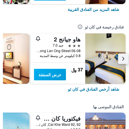
شاهد المزيد من الفنادق القريبة
فنادق رخيصة في كان ثو
هاو جيانج 2
3 نجوم
جيد 7.0
06-08 Hai Thuong Lan Ong Street, كان ثو, فيتنام
0.8 كيلومتر عن وسط المدينة
37 ﷼
عرض الصفقة
شاهد أرخص الفنادق في كان ثو
الفنادق الموصى بها
فيكتوريا كان ثو ريزورت
Cai Khe Ward 92, 92, كان ثو, فيتنام