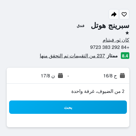
سبرينج هوتل
فندق
نجمة واحدة
كان ثو، فيتنام
+84 292 383 9723
ممتاز
237 من التقييمات تم التحقق منها
8.4
ح 16/8
-
ن 17/8
2 من الضيوف، غرفة واحدة
بحث