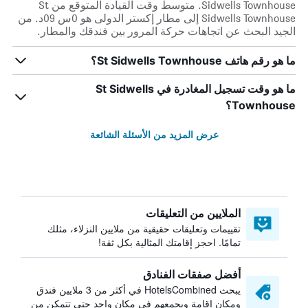
Sidwells Townhouse. متوسط وقت القيادة المتوقع من St
Sidwells Townhouse إلى مطار إكستر الدولى هو 0س 09د. من
الجيد البحث عن اتجاهات حركة المرور بين فندقك والمطار.
ما هو رقم هاتف St Sidwells Townhouse؟
ما هو وقت تسجيل المغادرة في St Sidwells
Townhouse؟
عرض المزيد من الأسئلة الشائعة
الملايين من التعليقات
تقييمات وتعليقات حقيقية من ملايين النزلاء، مثلك
تمامًا. احجز إقامتك المثالية بكل ثقة!
أفضل صفقات الفنادق
يبحث HotelsCombined في أكثر من 3 ملايين فندق
ومكان إقامة ويجمعهم في مكان واحد حتى تتمكن من