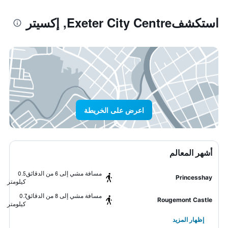
استكشفExeter City Centre, إكسيتر
اعرض على الخريطة
أشهر المعالم
مسافة مشي إلى 6 من الدقائق
0.5
Princesshay
كيلومتر
مسافة مشي إلى 8 من الدقائق
0.7
Rougemont Castle
كيلومتر
إظهار المزيد