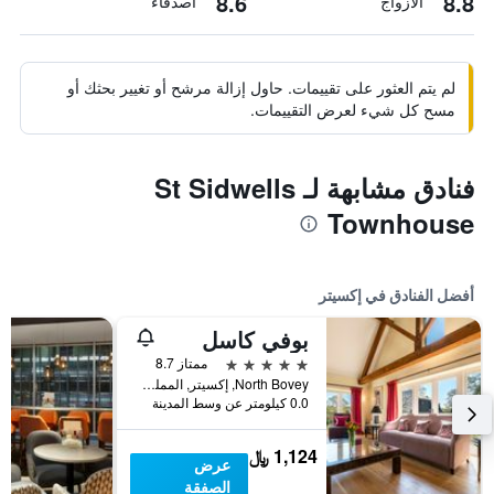
8.6
8.8
الأزواج
أصدقاء
لم يتم العثور على تقييمات. حاول إزالة مرشح أو تغيير بحثك أو
مسح كل شيء لعرض التقييمات.
فنادق مشابهة لـ St Sidwells
Townhouse
أفضل الفنادق في إكسيتر
بوفي كاسل
5 نجوم
ممتاز 8.7
North Bovey, إكسيتر, المملكة المتحدة
0.0 كيلومتر عن وسط المدينة
1,124 ﷼
عرض
الصفقة