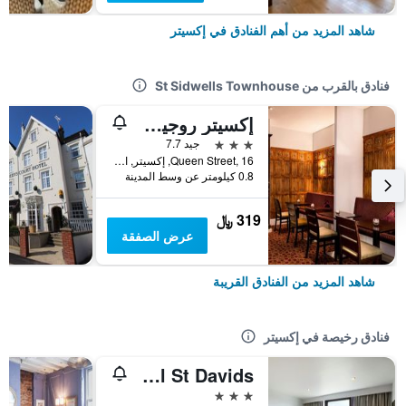
شاهد المزيد من أهم الفنادق في إكسيتر
فنادق بالقرب من St Sidwells Townhouse
إكسيتر روجيمونت هوتل باي سنداي
3 نجوم
جيد 7.7
Queen Street, 16, إكسيتر, المملكة المتحدة
0.8 كيلومتر عن وسط المدينة
319 ﷼
عرض الصفقة
شاهد المزيد من الفنادق القريبة
فنادق رخيصة في إكسيتر
Premier Inn Exeter Central St Davids
3 نجوم