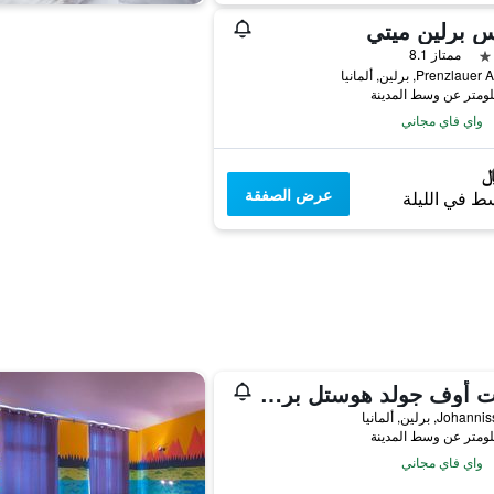
س برلين ميتي
ممتاز 8.1
Prenzlau, برلين, ألمانيا
واي فاي مجاني
عرض الصفقة
ط في الليلة
هارت أوف جولد هوستل برلين
Joh, برلين, ألمانيا
واي فاي مجاني