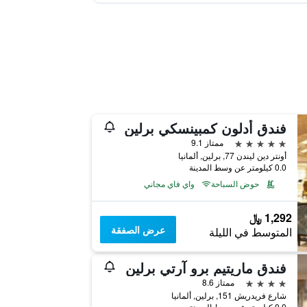
فندق أدلون كمبينسكي برلين
5 نجوم
ممتاز 9.1
أونتر دين ليندن 77, برلين, ألمانيا
0.0 كيلومتر عن وسط المدينة
حوض السباحة
واي فاي مجاني
1,292 ﷼
عرض الصفقة
المتوسط في الليلة
فندق ماريتيم برو آرتي برلين
4 نجوم
ممتاز 8.6
شارع فريدريش 151, برلين, ألمانيا
0.0 كيلومتر عن وسط المدينة