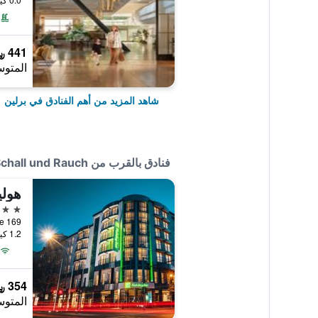
441 ﷼
المتوس
شاهد المزيد من أهم الفنادق في برلين
فنادق بالقرب من Schall und Rauch
4 نجوم
 Allee 169
1.2 كيلومتر عن وسط المدينة
354 ﷼
المتوس