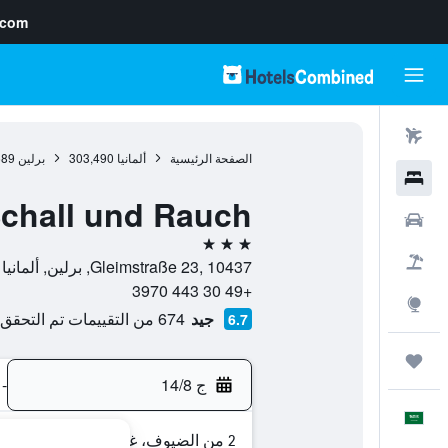
.com
رحلات طيران
الصفحة الرئيسية
ألمانيا
303,490
برلين
689
فنادق
chall und Rauch
سيارات
3 نجوم
حزم العروض
Gleimstraße 23, 10437, برلين, ألمانيا
+49 30 443 3970
استكشاف
جيد
674 من التقييمات تم التحقق منها
6.7
رحلات
ج 14/8
-
العَرَبِيَّة
2 من الضيوف، غرفة واحدة