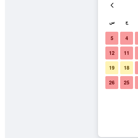
ج
س
5
4
12
11
19
18
26
25