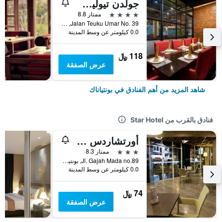
جولدن تيوليب بونتياناك
4 نجوم
ممتاز 8.8
Jalan Teuku Umar No. 39, بونتياناك, إندونيسيا
0.0 كيلومتر عن وسط المدينة
118 ﷼
عرض الصفقة
شاهد المزيد من أهم الفنادق في بونتياناك
فنادق بالقرب من Star Hotel
أورتشاردس هوتل جاجامادا بونتياناك
3 نجوم
ممتاز 8.3
Jl. Gajah Mada no.89, بونتياناك, إندونيسيا
0.0 كيلومتر عن وسط المدينة
74 ﷼
عرض الصفقة