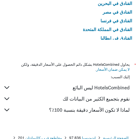
الفنادق في البحرين
الفنادق في مصر
الفنادق في فرنسا
الفنادق في المملكة المتحدة
الفنادق في إيطاليا
الفنادق في تايلاند
*
يحاول HotelsCombined بشكل دائم الحصول على الأسعار الدقيقة، ولكن
لا يمكن ضمان الأسعار
.
إليك السبب:
HotelsCombined ليس البائع
نقوم بتجميع الكثير من البيانات لك
لماذا لا تكون الأسعار دقيقة بنسبة 100٪؟
الصفحة الرئيسية
إندونيسيا
97,836
مقاطعة غرب كاليمانتان
201