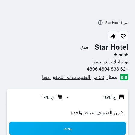
صور لـ Star Hotel
Star Hotel
فندق
3 نجوم
بونتياناك، إندونيسيا
+62 838 4604 4806
ممتاز
50 من التقييمات تم التحقق منها
8.9
ح 16/8
-
ن 17/8
2 من الضيوف، غرفة واحدة
بحث