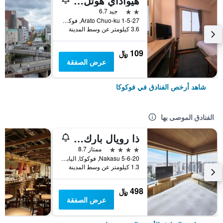
هيواداي هوتل أراتو
2 نجمتين
جيد 6.7
1-5-27 Arato Chuo-ku, فوكوكا, اليابان
3.6 كيلومتر عن وسط المدينة
109 ﷼
عرض الصفقة
شاهد أرخص الفنادق في فوكوكا
الفنادق الموصى بها
ذا رويال بارك كانفاس فوكوكا ناكاسو
4 نجوم
ممتاز 8.7
5-6-20 Nakasu, فوكوكا, اليابان
1.3 كيلومتر عن وسط المدينة
498 ﷼
عرض الصفقة