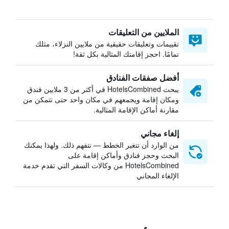
الملايين من التعليقات
تقييمات وتعليقات حقيقية من ملايين النزلاء، مثلك
تمامًا. احجز إقامتك المثالية بكل ثقة!
أفضل صفقات الفنادق
يبحث HotelsCombined في أكثر من 3 ملايين فندق
ومكان إقامة ويجمعهم في مكان واحد حتى تتمكن من
مقارنة أماكن الإقامة المثالية.
إلغاء مجاني
من الوارد أن تتغير الخطط — نتفهم ذلك. ولهذا يمكنك
البحث وحجز فنادق وأماكن إقامة على
HotelsCombined من وكالات السفر التي تقدم خدمة
الإلغاء المجاني