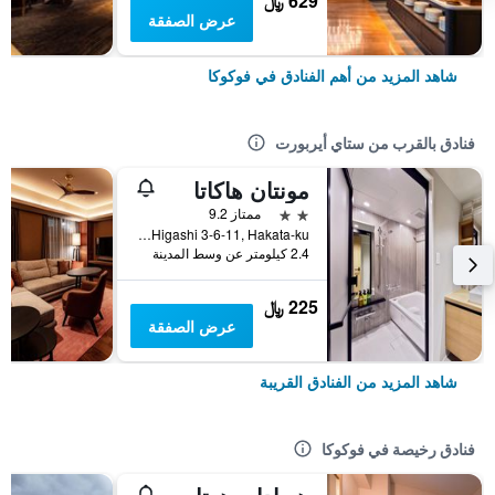
629 ﷼
عرض الصفقة
شاهد المزيد من أهم الفنادق في فوكوكا
فنادق بالقرب من ستاي أيربورت
مونتان هاكاتا
2 نجمتين
ممتاز 9.2
Hakataeki Higashi 3-6-11, Hakata-ku, فوكوكا, اليابان
2.4 كيلومتر عن وسط المدينة
225 ﷼
عرض الصفقة
شاهد المزيد من الفنادق القريبة
فنادق رخيصة في فوكوكا