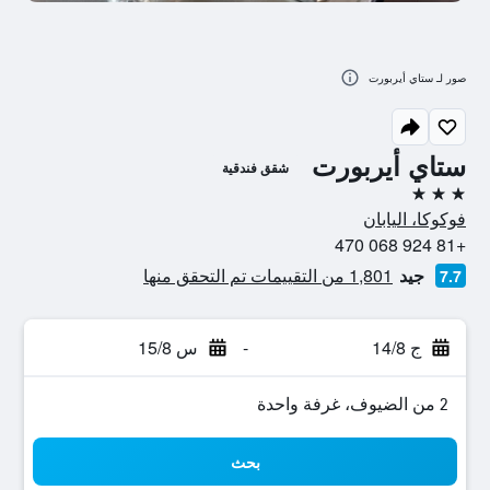
صور لـ ستاي أيربورت
ستاي أيربورت
شقق فندقية
3 نجوم
فوكوكا، اليابان
+81 924 068 470
جيد
1,801 من التقييمات تم التحقق منها
7.7
ج 14/8
-
س 15/8
2 من الضيوف، غرفة واحدة
بحث