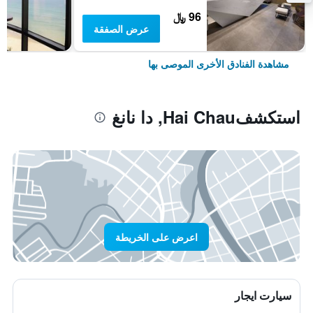
96 ﷼
عرض الصفقة
مشاهدة الفنادق الأخرى الموصى بها
استكشفHai Chau, دا نانغ
اعرض على الخريطة
سيارت ايجار