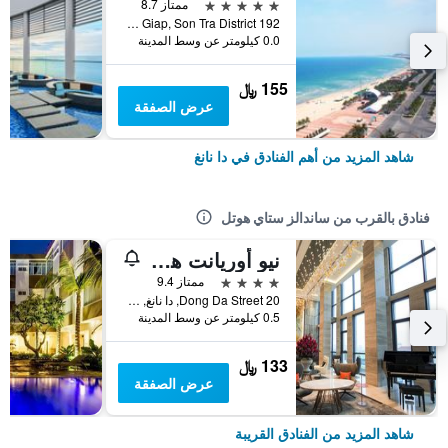
5 نجوم
ممتاز 8.7
192 Vo Nguyen Giap, Son Tra District, دا نانغ, فيتنام
0.0 كيلومتر عن وسط المدينة
155 ﷼
عرض الصفقة
شاهد المزيد من أهم الفنادق في دا نانغ
فنادق بالقرب من ساندالز ستاي هوتل
نيو أوريانت هوتل دانانغ
4 نجوم
ممتاز 9.4
20 Dong Da Street, دا نانغ, فيتنام
0.5 كيلومتر عن وسط المدينة
133 ﷼
عرض الصفقة
شاهد المزيد من الفنادق القريبة