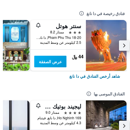
فنادق رخيصة في دا نانغ
سنتر هوتل
3 نجوم
ممتاز 8.2
18-20 Pham Phu Thu, دا نانغ, فيتنام
2.5 كيلومتر عن وسط المدينة
44 ﷼
عرض الصفقة
شاهد أرخص الفنادق في دا نانغ
الفنادق الموصى بها
ليجيند بوتيك هوتل
4 نجوم
ممتاز 9.0
169 Ho Nghinh, دا نانغ, فيتنام
4.3 كيلومتر عن وسط المدينة