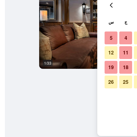
ج
س
5
4
12
11
1/33
غرفة نوم
19
18
26
25