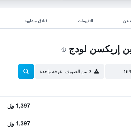
 عن
التقييمات
فنادق مشابهة
ن إريكسن لودج
2 من الضيوف، غرفة واحدة
1,397 ﷼
1,397 ﷼