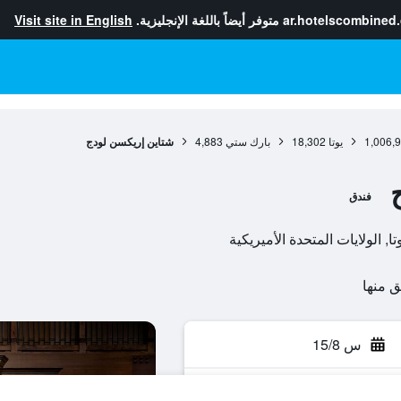
ar.hotelscombined
متوفر أيضاً باللغة الإنجليزية.
Visit site in English
1,006,
يوتا
18,302
بارك ستي
4,883
شتاين إريكسن لودج
فندق
س 15/8