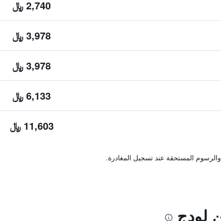
2,740 ﷼
3,978 ﷼
3,978 ﷼
6,133 ﷼
11,603 ﷼
والرسوم المستحقة عند تسجيل المغادرة.
 لودج