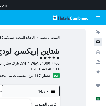
.com
رحلات طيران
الصفحة الرئيسية
الولايات المتحدة الأميريكية
985
فنادق
شتاين إريكسن لودج
سيارات
5 نجوم
حزم العروض
7700 Stein Way, 84060, بارك ستي, يوتا, الولايات المتحدة الأميريكية
+1 435 649 3700
استكشاف
ممتاز
117 من التقييمات تم التحقق منها
9.1
رحلات
ج 14/8
-
العَرَبِيَّة
2 من الضيوف، غرفة واحدة