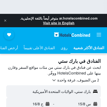
ar.hotelscombined.com
متوفر أيضاً باللغة الإنجليزية.
Visit site in English
رؤى
الفنادق الأعلى تقييماً
أرخص الفنا
الفنادق في بارك ستي
ابحث عن فنادق في بارك ستي من مئات مواقع السفر وقارن
بينها على HotelsCombined ووفّر.
2 من الضيوف، غرفة واحدة
بارك ستي، الولايات المتحدة الأميريكية
س 15/8
-
ح 16/8