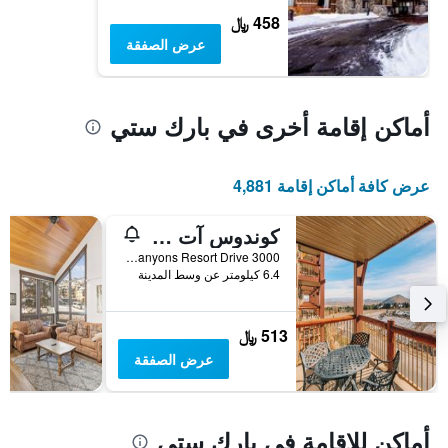
458 ﷼
عرض الصفقة
أماكن إقامة أخرى في بارك ستي
عرض كافة أماكن إقامة 4,881
كوندوس آت كانيونز ريزورت باي وايت بينز
3000 Canyons Resort Drive, بارك ستي, UT, الولايات المتحدة الأميريكية
6.4 كيلومتر عن وسط المدينة
513 ﷼
عرض الصفقة
أماكن للإقامة في بارك ستي