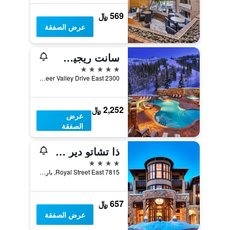
569 ﷼
عرض الصفقة
سانت ريجيس ديير فالي
5 نجوم
2300 Deer Valley Drive East, بارك ستي, UT, الولايات المتحدة الأميريكية
2,252 ﷼
عرض
الصفقة
ذا تشاتو دير فالي
4 نجوم
7815 Royal Street East, بارك ستي, UT, الولايات المتحدة الأميريكية
657 ﷼
عرض الصفقة