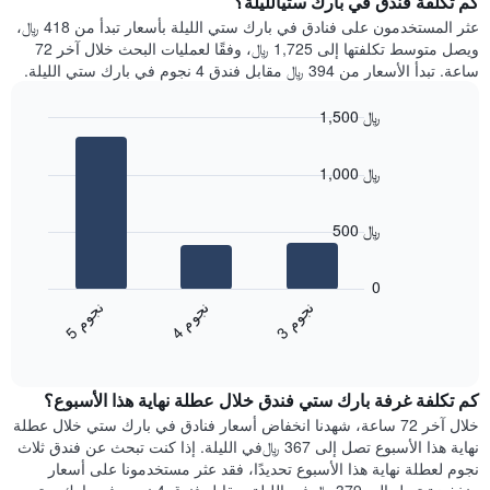
كم تكلفة فندق في بارك ستيالليلة؟
Y
غرفة
عثر المستخدمون على فنادق في بارك ستي الليلة بأسعار تبدأ من 418 ﷼،
الذي
كل
ويصل متوسط تكلفتها إلى 1,725 ﷼، وفقًا لعمليات البحث خلال آخر 72
يعرض
يوم
ساعة. تبدأ الأسعار من 394 ﷼ مقابل فندق 4 نجوم في بارك ستي الليلة.
متوسط
في
سعر
الأسبوع
1,500 ﷼
غرفة
يتضمن
Bar
المخطط
Chart
graphic.
chart
1
1,000 ﷼
with
محور
3
X
bars.
الذي
500 ﷼
يعرض
يعرض
أيام
المخطط
0
الأسبوع.
التالي
ن
م
ن
م
ن
م
يتضمن
متوسط
4
ج
و
3
ج
و
5
ج
و
المخطط
End
سعر
of
التالي
الغرفة
interactive
1
هذه
chart
محور
كم تكلفة غرفة بارك ستي فندق خلال عطلة نهاية هذا الأسبوع؟
الليلة
Y
الذي
خلال آخر 72 ساعة، شهدنا انخفاض أسعار فنادق في بارك ستي خلال عطلة
الذي
عُثر
نهاية هذا الأسبوع تصل إلى 367 ﷼في الليلة. إذا كنت تبحث عن فندق ثلاث
يعرض
عليه
نجوم لعطلة نهاية هذا الأسبوع تحديدًا، فقد عثر مستخدمونا على أسعار
متوسط
خلال