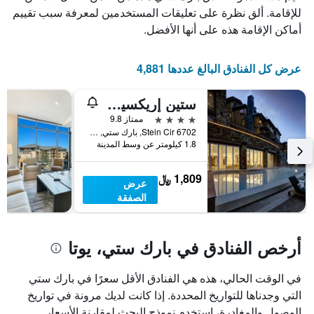
الذي
يعرض
للإقامة. ألق نظرة على تعليقات المستخدمين لمعرفة سبب تقييم
عدد
يعرض
أماكن الإقامة هذه على أنها الأفضل.
الأيام
متوسط
قبل
سعر
غرفة
الإقامة
عرض كل الفنادق البالغ عددها 4,881
في
يتضمن
عطلة
المخطط
ستين إريكسين ريزيدنسيس
نهاية
التالي
1
هذا
4 نجوم
ممتاز 9.8
محور
الأسبوع
6702 Stein Cir, بارك ستي, UT, الولايات المتحدة الأميريكية
Y
خلال
1.8 كيلومتر عن وسط المدينة
آخر
الذي
3
يعرض
1,809 ﷼
عرض
أيام
متوسط
الصفقة
سعر
غرفة
أرخص الفنادق في بارك ستي، يوتا
في الوقت الحالي، هذه هي الفنادق الأقل سعرًا في بارك ستي
التي وجدناها للتواريخ المحددة. إذا كانت لديك مرونة في تواريخ
الوصول والمغادرة، استخدم نموذج البحث لمقارنة الأسعار