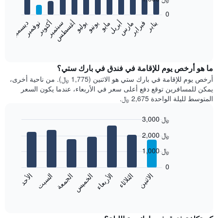
12
bars.
0
فبراير
مايو
أغسطس
نوفمبر
يناير
أبريل
يوليو
أكتوبر
مارس
يونيو
سبتمبر
ديسمبر
يعرض
المخطط
End
of
التالي
interactive
متوسط
chart
سعر
ما هو أرخص يوم للإقامة في فندق في بارك ستي؟
غرفة
أرخص يوم للإقامة في بارك ستي هو الاثنين (1,775 ﷼). من ناحية أخرى،
كل
يمكن للمسافرين توقع دفع أعلى سعر في الأربعاء، عندما يكون السعر
شهر
المتوسط لليلة الواحدة 2,675 ﷼.
يتضمن
المخطط
3,000 ﷼
1
Bar
محور
Chart
2,000 ﷼
graphic.
chart
X
with
الذي
1,000 ﷼
7
يعرض
bars.
0
الشهور.
الاثنين
الخميس
الأحد
الأربعاء
السبت
الثلاثاء
الجمعة
يتضمن
يعرض
المخطط
المخطط
End
التالي
of
التالي
interactive
1
متوسط
chart
محور
سعر