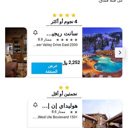
4 نجوم
4 نجوم أو أكثر
سانت ريجيس ديير فالي
5 نجوم
ممتاز 8.9
2300 Deer Valley Drive East, بارك ستي, UT, الولايات المتحدة الأميريكية
2,252 ﷼
عرض
الصفقة
2 نجمتين
نجمتين أو أقل
هوليداي إن إكسبريس بارك سيتي
2 نجمتين
ممتاز 8.6
1501 West Ute Boulevard, بارك ستي, UT, الولايات المتحدة الأميريكية