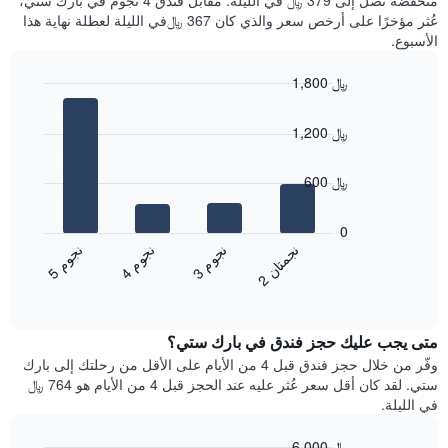
منخفضة تصل إلى 379 ﷼ في الليلة. مقابل فندق 4 نجوم في بارك ستي،
سعر
آخر
عُثر مؤخرًا على أرخص سعر والذي كان 367 ﷼في الليلة لعطلة نهاية هذا
غرفة
3
الأسبوع.
أيام
مع
1,800 ﷼
التصنيف
Bar
حسب
Chart
graphic.
chart
النجوم
1,200 ﷼
with
يتضمن
4
المخطط
bars.
600 ﷼
1
محور
يعرض
X
المخطط
0
التي
التالي
ن
ن
ن
م
ن
م
ن
م
تعرض
متوسط
3
ج
و
4
ج
و
5
ج
و
2
ج
م
ت
ا
فئات
End
سعر
of
الفنادق
الغرفة
interactive
بالنجوم.
خلال
chart
يتضمن
متى يجب عليك حجز فندق في بارك ستي؟
عطلة
المخطط
نهاية
وفّر من خلال حجز فندق قبل 4 من الأيام على الأقل من رحلتك إلى بارك
1
هذا
ستي. لقد كان أقل سعر عُثر عليه عند الحجز قبل 4 من الأيام هو 764 ﷼
محور
الأسبوع
في الليلة.
Y
الذي
الذي
عُثر
6,000 ﷼