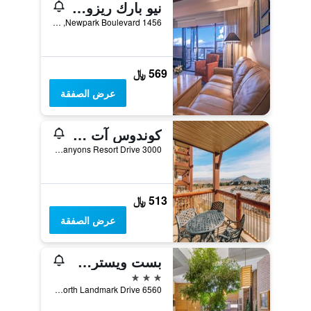
نيو بارك ريزورت
1456 Newpark Boulevard, بارك ستي, UT, الولايات المتحدة الأميريكية
569 ﷼
عرض الصفقة
كوندوس آت كانيونز ريزورت باي وايت بينز
3000 Canyons Resort Drive, بارك ستي, UT, الولايات المتحدة الأميريكية
513 ﷼
عرض الصفقة
بست ويسترن بلس لاندمارك إن
3 نجوم
6560 North Landmark Drive, بارك ستي, UT, الولايات المتحدة الأميريكية