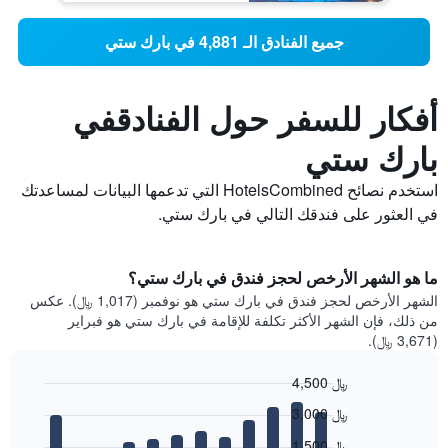
جميع الفنادق الـ 4,881 في بارك ستي
أفكار للسفر حول الفنادقفي
بارك ستي
استخدم نصائح HotelsCombined التي تدعمها البيانات لمساعدتك
في العثور على فندقك التالي في بارك ستي.
ما هو الشهر الأرخص لحجز فندق في بارك ستي؟
الشهر الأرخص لحجز فندق في بارك ستي هو نوفمبر (1,017 ﷼). عكس
من ذلك، فإن الشهر الأكثر تكلفة للإقامة في بارك ستي هو فبراير
(3,671 ﷼).
4,500 ﷼
Bar
Chart
3,000 ﷼
graphic.
chart
with
1,500 ﷼