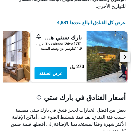
للتواريخ الأخرى.
عرض كل الفنادق البالغ عددها 4,881
بارك سيتي هوستل
1781 Sidewinder Drive, بارك ستي, UT, الولايات المتحدة الأميريكية
1.9 كيلومتر عن وسط المدينة
273 ﷼
عرض الصفقة
أسعار الفنادق في بارك ستي
بعض من أفضل الخيارات لحجز فندق في بارك ستي مصنفة
حسب فئة الفندق. لقد قمنا بتسليط الضوء على أماكن الإقامة
الأكثر شهرة وفقًا لمستخدمينا بالإضافة إلى أفضلها قيمة ضمن
كل فئة فندق.