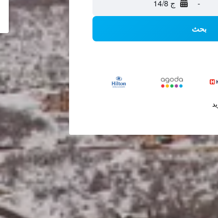
-
ج 14/8
بحث
يد