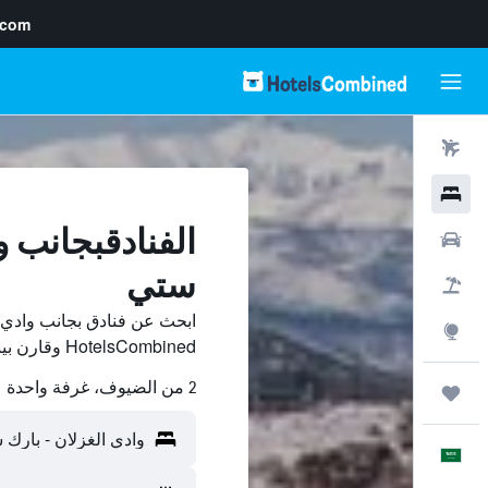
.com
رحلات طيران
فنادق
الفنادقبجانب و
سيارات
ستي
حزم العروض
ابحث عن فنادق بجانب وادي 
استكشاف
HotelsCombined وقارن بينها ووفّر.
2 من الضيوف، غرفة واحدة
رحلات
العَرَبِيَّة