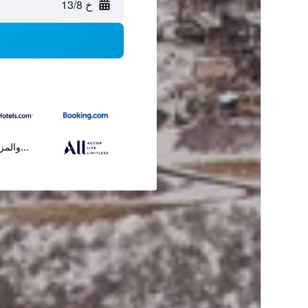
خ 13/8
...والمز