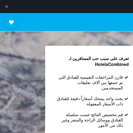
تعرف على سبب حب المسافرين لـ
HotelsCombined
قارن المراجعات التقييمية للفنادق التي
تم جمعها من آلاف تعليقات
المستخدمين.
بحث واحد يمنحك أسعاراً دقيقة للفنادق
ذات الأسعار المعقولة.
قم بتخصيص النتائج حسب سلسلة
الفنادق ووسائل الراحة والسعر وغير
ذلك من الأمور.