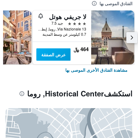
الفنادق الموصى بها
لا جريفي هوتل
4 نجوم
جيد 7.5
Via Nazionale 13, روما, إيطاليا
0.7 كيلومتر عن وسط المدينة
464 ﷼
عرض الصفقة
مشاهدة الفنادق الأخرى الموصى بها
استكشفHistorical Center, روما