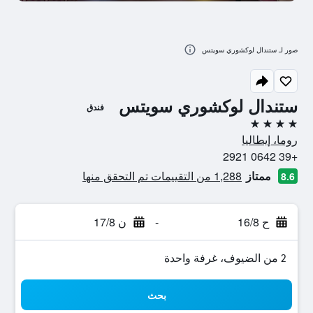
صور لـ ستندال لوكشوري سويتس
ستندال لوكشوري سويتس
فندق
4 نجوم
روما، إيطاليا
+39 0642 2921
ممتاز
1,288 من التقييمات تم التحقق منها
8.6
ح 16/8
-
ن 17/8
2 من الضيوف، غرفة واحدة
بحث