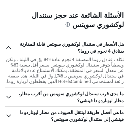
الأسئلة الشائعة عند حجز ستندال
لوكشوري سويتس
هل الأسعار في ستندال لوكشوري سويتس قابلة للمقارنة
بفنادق 4 نجوم في روما؟
تكلف فنادق روما المصنفة 4 نجوم عادة 949 ﷼ في الليلة ، ولكن
وسطياً يتوفر ستندال لوكشوري سويتس بسعر أقل بنسبة 83%
عن معدل السعر في المنطقة. يمكنك الاستمتاع عادة بالاقامة
في ستندال لوكشوري سويتس بـ 1,748 ﷼ في الليلة. هذه صفقة
رائعة لمستخدمي HotelsCombined الذين يخططون لزيارة روما.
ما مدى قرب ستندال لوكشوري سويتس من أقرب مطار،
مطار ليوناردو دا فينشي؟
ما هي أفضل طريقة لينتقل الضيوف من مطار ليوناردو دا
فينشي إلى ستندال لوكشوري سويتس؟