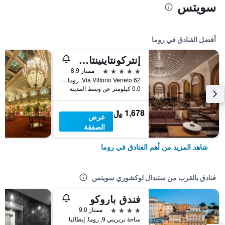
سويتس
أفضل الفنادق في روما
إنتركونتاينينتال روم أمباسشياتوري بالاس باي آيتش جي
5 نجوم
ممتاز 8.9
Via Vittorio Veneto 62, روما, إيطاليا
0.0 كيلومتر عن وسط المدينة
1,678 ﷼
عرض
الصفقة
شاهد المزيد من أهم الفنادق في روما
فنادق بالقرب من ستندال لوكشوري سويتس
فندق باروكو
4 نجوم
ممتاز 9.0
ساحة بربريني 9, روما, إيطاليا