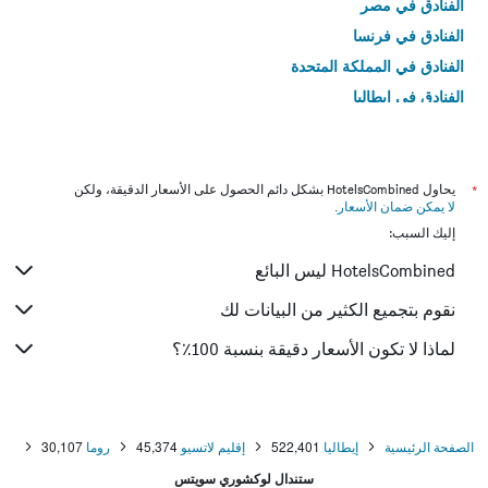
الفنادق في مصر
الفنادق في فرنسا
الفنادق في المملكة المتحدة
الفنادق في إيطاليا
الفنادق في تايلاند
*
يحاول HotelsCombined بشكل دائم الحصول على الأسعار الدقيقة، ولكن
لا يمكن ضمان الأسعار
.
إليك السبب:
HotelsCombined ليس البائع
نقوم بتجميع الكثير من البيانات لك
لماذا لا تكون الأسعار دقيقة بنسبة 100٪؟
الصفحة الرئيسية
إيطاليا
522,401
إقليم لاتسيو
45,374
روما
30,107
ستندال لوكشوري سويتس