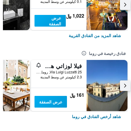
0.1 كيلومتر عن وسط المدينة
1,022 ﷼
عرض
الصفقة
شاهد المزيد من الفنادق القريبة
فنادق رخيصة في روما
فيلا لوزاتي هوستل
25 Via Luigi Luzzatti, روما, إيطاليا
2.3 كيلومتر عن وسط المدينة
161 ﷼
عرض الصفقة
شاهد أرخص الفنادق في روما