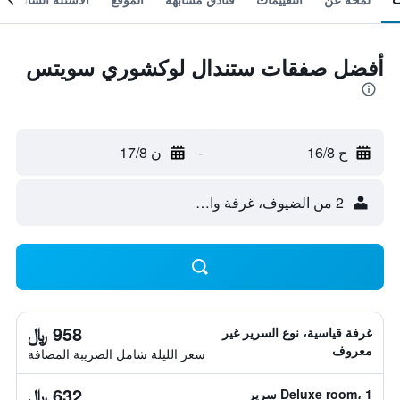
أفضل صفقات ستندال لوكشوري سويتس
ح 16/8
-
ن 17/8
2 من الضيوف، غرفة واحدة
958 ﷼
غرفة قياسية، نوع السرير غير
معروف
سعر الليلة شامل الصريبة المضافة
632 ﷼
Deluxe room، 1 سرير