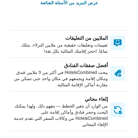
عرض المزيد من الأسئلة الشائعة
الملايين من التعليقات
تقييمات وتعليقات حقيقية من ملايين النزلاء، مثلك
تمامًا. احجز إقامتك المثالية بكل ثقة!
أفضل صفقات الفنادق
يبحث HotelsCombined في أكثر من 3 ملايين فندق
ومكان إقامة ويجمعهم في مكان واحد حتى تتمكن من
مقارنة أماكن الإقامة المثالية.
إلغاء مجاني
من الوارد أن تتغير الخطط — نتفهم ذلك. ولهذا يمكنك
البحث وحجز فنادق وأماكن إقامة على
HotelsCombined من وكالات السفر التي تقدم خدمة
الإلغاء المجاني