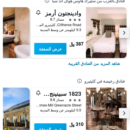
فنادق بالقرب من ستيرك هاوس هوتل آند سبا
وادينجتون أرمز
3 نجوم
ممتاز 8.7
Clitheroe Road, كليتيرو, المملكة المتحدة
9.3 كيلومتر عن وسط المدينة
387 ﷼
عرض الصفقة
شاهد المزيد من الفنادق القريبة
فنادق رخيصة في كليتيرو
1823 سبينينج بلوك
3 نجوم
ممتاز 8.8
Holmes Mill Greenacre Street, كليتيرو, المملكة المتحدة
0.5 كيلومتر عن وسط المدينة
310 ﷼
عرض الصفقة