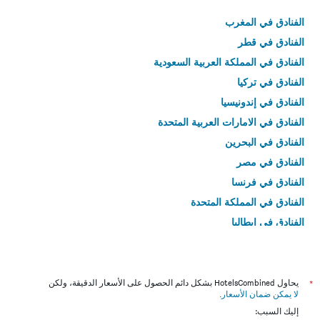
الفنادق في المغرب
الفنادق في قطر
الفنادق في المملكة العربية السعودية
الفنادق في تركيا
الفنادق في إندونيسيا
الفنادق في الامارات العربية المتحدة
الفنادق في البحرين
الفنادق في مصر
الفنادق في فرنسا
الفنادق في المملكة المتحدة
الفنادق في إيطاليا
الفنادق في تايلاند
*
يحاول HotelsCombined بشكل دائم الحصول على الأسعار الدقيقة، ولكن
لا يمكن ضمان الأسعار
.
إليك السبب: