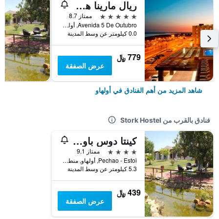
ريال مارينا هوتل آند سبا
5 نجوم
ممتاز 8.7
Avenida 5 De Outubro, أولهاو, منطقة فارو, البرتغال
0.0 كيلومتر عن وسط المدينة
779 ﷼
عرض الصفقة
شاهد المزيد من أهم الفنادق في أولهاو
فنادق بالقرب من Stork Hostel
كينتا دوس باويتاس نيتشر هوتل آند أبارتمنتس
4 نجوم
ممتاز 9.1
Pechao - Estoi, أولهاو, منطقة فارو, البرتغال
5.3 كيلومتر عن وسط المدينة
439 ﷼
عرض الصفقة