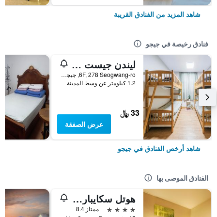
شاهد المزيد من الفنادق القريبة
فنادق رخيصة في جيجو
ليندن جيست هاوس
6F, 278 Seogwang-ro, جيجو, كوريا الجنوبية
1.2 كيلومتر عن وسط المدينة
33 ﷼
عرض الصفقة
شاهد أرخص الفنادق في جيجو
الفنادق الموصى بها
هوتل سكايبارك جيجو 1
4 نجوم
ممتاز 8.4