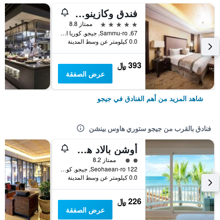
فندق وكازينو جيجو صن
5 نجوم
ممتاز 8.8
67, Sammu-ro, جيجو, كوريا الجنوبية
0.0 كيلومتر عن وسط المدينة
393 ﷼
عرض الصفقة
شاهد المزيد من أهم الفنادق في جيجو
فنادق بالقرب من جيجو ستوري هاوس بينشن
أوشن بالاد هوتل آند ريزورت
تقييم فئة 2
ممتاز 8.2
122 Seohaean-ro, جيجو, كوريا الجنوبية
0.0 كيلومتر عن وسط المدينة
226 ﷼
عرض الصفقة