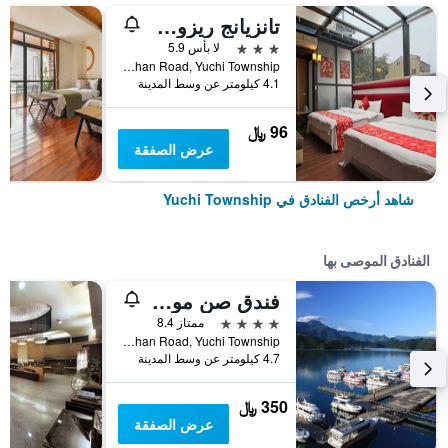
تانزيانج ريزورت هوتل صن مون لايك
3 نجوم
لا بأس 5.9
No.130, Zhongshan Road, Yuchi Township, تايوان
4.1 كيلومتر عن وسط المدينة
96 ﷼
عرض الصفقة
شاهد أرخص الفنادق في Yuchi Township
الفنادق الموصى بها
فندق صن مون ليك
4 نجوم
ممتاز 8.4
No. 419, Zhongshan Road, Yuchi Township, تايوان
4.7 كيلومتر عن وسط المدينة
350 ﷼
عرض الصفقة