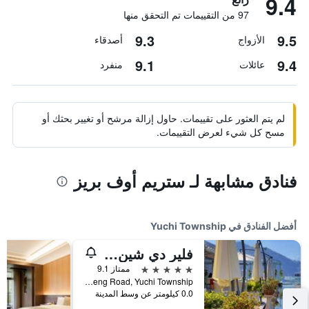
9.4
97 من التقييمات تم التحقق منها
9.3
9.5
الأزواج
أصدقاء
9.1
9.4
عائلات
منفرد
لم يتم العثور على تقييمات. حاول إزالة مرشح أو تغيير بحثك أو
مسح كل شيء لعرض التقييمات.
فنادق مشابهة لـ ستريم أوف بريز
أفضل الفنادق في Yuchi Township
فلير دي شين أوتل
5 نجوم
ممتاز 9.1
No. 23, Zhongzheng Road, Yuchi Township, تايوان
0.0 كيلومتر عن وسط المدينة