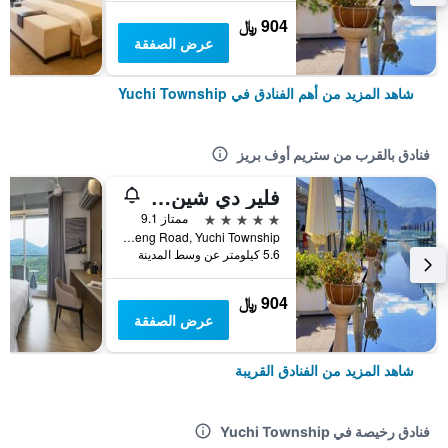
904 ﷼
عرض الصفقة
شاهد المزيد من أهم الفنادق في Yuchi Township
فنادق بالقرب من ستريم أوف بريز
فلير دي شين أوتل
5 نجوم
ممتاز 9.1
No. 23, Zhongzheng Road, Yuchi Township, تايوان
5.6 كيلومتر عن وسط المدينة
904 ﷼
عرض الصفقة
شاهد المزيد من الفنادق القريبة
فنادق رخيصة في Yuchi Township