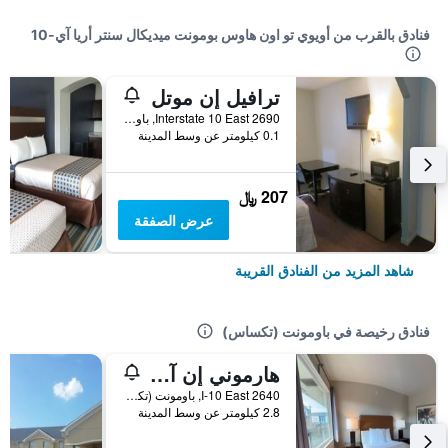
فنادق بالقرب من أويوي تو اون هاوس بومونت ميديكال سنتر أريا آي-10
ترافيل إن موتل
2690 Interstate 10 East, باومونت (تكساس), TX, الولايات المتحدة الأميريكية
0.1 كيلومتر عن وسط المدينة
207 ﷼
عرض الصفقة
شاهد المزيد من الفنادق القريبة
فنادق رخيصة في باومونت (تكساس)
هارموني إن آند سويتس
2640 I-10 East, باومونت (تكساس), TX, الولايات المتحدة الأميريكية
2.8 كيلومتر عن وسط المدينة