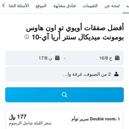
لمحة عن
التقييمات
فنادق مشابهة
الموقع
الأسئلة الشائعة
أفضل صفقات أويوي تو اون هاوس
بومونت ميديكال سنتر أريا آي-10
ح 16/8
-
ن 17/8
2 من الضيوف، غرفة واحدة
177 ﷼
Double room، 1 سرير توأم
سعر الليلة شامل الرسوم