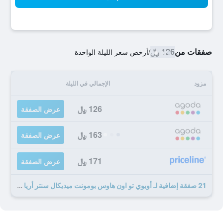
صفقات من
126 ﷼
/
أرخص سعر الليلة الواحدة
مزود
الإجمالي في الليلة
126 ﷼
عرض الصفقة
163 ﷼
عرض الصفقة
171 ﷼
عرض الصفقة
21 صفقة إضافية لـ أويوي تو اون هاوس بومونت ميديكال سنتر أريا آي-10