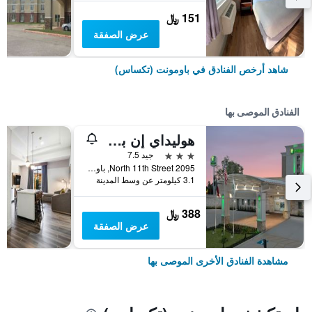
151 ﷼
عرض الصفقة
شاهد أرخص الفنادق في باومونت (تكساس)
الفنادق الموصى بها
هوليداي إن بومونت إيست - ميديكال س رر أوريا باي آيتش جي
3 نجوم
جيد 7.5
2095 North 11th Street, باومونت (تكساس), TX, الولايات المتحدة الأميريكية
3.1 كيلومتر عن وسط المدينة
388 ﷼
عرض الصفقة
مشاهدة الفنادق الأخرى الموصى بها