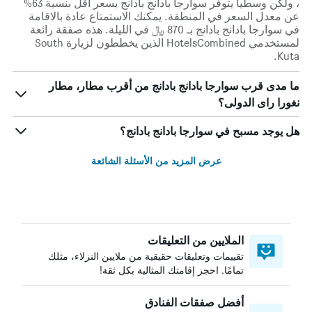
، ولكن وسطياً يتوفر سوارجا بادانج بادانج بسعر أقل بنسبة 63%
عن معدل السعر في المنطقة. يمكنك الاستمتاع عادة بالاقامة
في سوارجا بادانج بادانج بـ 870 ﷼ في الليلة. هذه صفقة رائعة
لمستخدمي HotelsCombined الذين يخططون لزيارة South
Kuta.
ما مدى قرب سوارجا بادانج بادانج من أقرب مطار، مطار
نغورا راى الدولى؟
هل يوجد مسبح في سوارجا بادانج بادانج؟
عرض المزيد من الأسئلة الشائعة
الملايين من التعليقات
تقييمات وتعليقات حقيقية من ملايين النزلاء، مثلك
تمامًا. احجز إقامتك المثالية بكل ثقة!
أفضل صفقات الفنادق