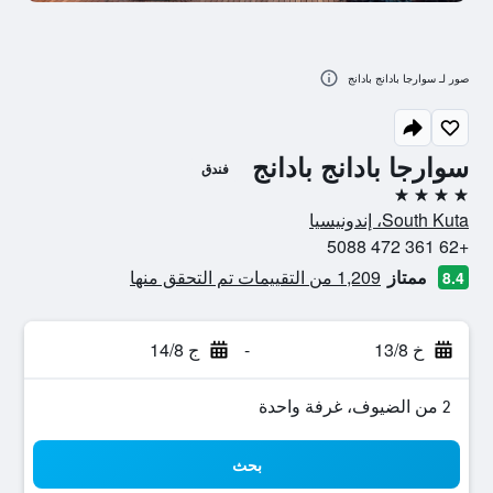
صور لـ سوارجا بادانج بادانج
سوارجا بادانج بادانج
فندق
4 نجوم
South Kuta، إندونيسيا
+62 361 472 5088
ممتاز
1,209 من التقييمات تم التحقق منها
8.4
خ 13/8
-
ج 14/8
2 من الضيوف، غرفة واحدة
بحث