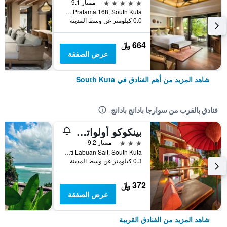
5 نجوم
ممتاز 9.1
Jalan Pratama 168, South Kuta, إندونيسيا
0.0 كيلومتر عن وسط المدينة
664 ﷼
عرض الصفقة
شاهد المزيد من أهم الفنادق في South Kuta
فنادق بالقرب من سوارجا بادانج بادانج
بينكوكو أولواتو - كونستانت سوربريسيز آند فور كول أدالغس فقط
3 نجوم
ممتاز 9.2
Jl.Melasti Labuan Sait, South Kuta, إندونيسيا
0.3 كيلومتر عن وسط المدينة
372 ﷼
عرض الصفقة
شاهد المزيد من الفنادق القريبة