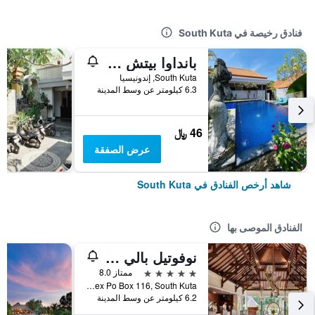
فنادق رخيصة في South Kuta
بانداوا بيتش هوم ستاي
South Kuta, إندونيسيا
6.3 كيلومتر عن وسط المدينة
46 ﷼
عرض الصفقة
شاهد أرخص الفنادق في South Kuta
الفنادق الموصى بها
نوفوتيل بالي نوسا دوا
5 نجوم
ممتاز 8.0
Jl Pantai Mengiat Btdc Complex Po Box 116, South Kuta, إندونيسيا
6.2 كيلومتر عن وسط المدينة