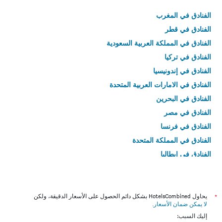
الفنادق في المغرب
الفنادق في قطر
الفنادق في المملكة العربية السعودية
الفنادق في تركيا
الفنادق في إندونيسيا
الفنادق في الامارات العربية المتحدة
الفنادق في البحرين
الفنادق في مصر
الفنادق في فرنسا
الفنادق في المملكة المتحدة
الفنادق في إيطاليا
الفنادق في تايلاند
*
يحاول HotelsCombined بشكل دائم الحصول على الأسعار الدقيقة، ولكن
لا يمكن ضمان الأسعار
.
إليك السبب: