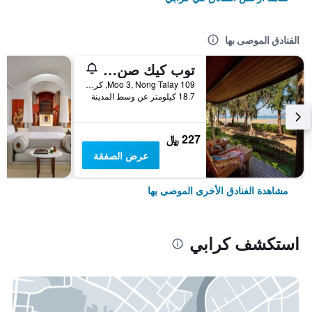
الفنادق الموصى بها
توب كيك صن سيت بيتش ريزورت
109 Moo 3, Nong Talay, كرابي, تايلاند
18.7 كيلومتر عن وسط المدينة
227 ﷼
عرض الصفقة
مشاهدة الفنادق الأخرى الموصى بها
استكشف كرابي