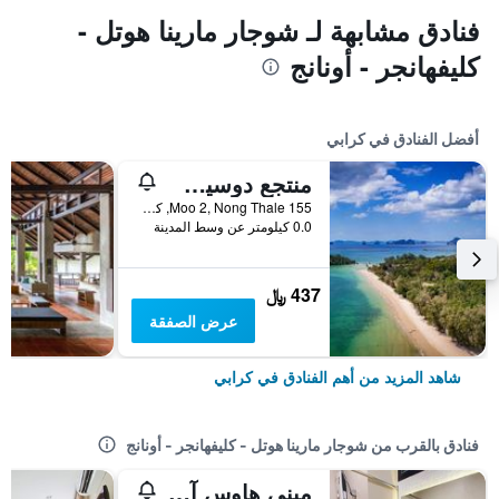
فنادق مشابهة لـ شوجار مارينا هوتل -
كليفهانجر - أونانج
أفضل الفنادق في كرابي
منتجع دوسيت ثاني كرابي بيتش
155 Moo 2, Nong Thale, كرابي, تايلاند
0.0 كيلومتر عن وسط المدينة
437 ﷼
عرض الصفقة
شاهد المزيد من أهم الفنادق في كرابي
فنادق بالقرب من شوجار مارينا هوتل - كليفهانجر - أونانج
ميني هاوس آونانج