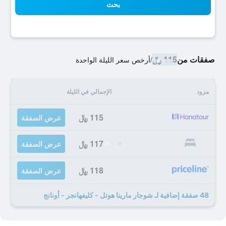
بحث
صفقات من
115 ﷼
/
أرخص سعر الليلة الواحدة
مزود
الإجمالي في الليلة
115 ﷼
عرض الصفقة
117 ﷼
عرض الصفقة
118 ﷼
عرض الصفقة
48 صفقة إضافية لـ شوجار مارينا هوتل - كليفهانجر - أونانج