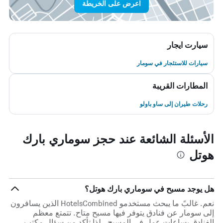
اعرض على الخريطة
سيارت ايجار
سيارات للاستئجار في سومار
المطارات القريبة
رحلات طيران إلى ساو باولو
الأسئلة الشائعة عند حجز سوماري بارك
هوتل
هل يوجد مسبح في سوماري بارك هوتل؟
نعم. غالبً ما يبحث مستخدمو HotelsCombined الذين يسافرون
إلى سومار عن فنادق يتوفر فيها مسبح متاح. تتمتع معظم
الفنادق بساعات عمل في المسبح ، لذا تأكد من سؤال مكتب