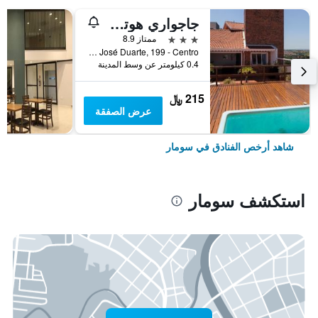
جاجواري هوتل سوماريه
3 نجوم
ممتاز 8.9
Rua Luiz José Duarte, 199 - Centro, سومار, البرازيل
0.4 كيلومتر عن وسط المدينة
215 ﷼
عرض الصفقة
شاهد أرخص الفنادق في سومار
استكشف سومار