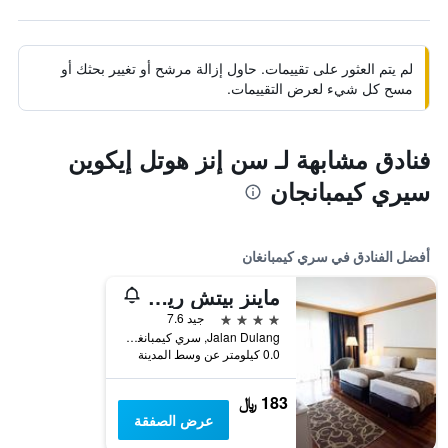
لم يتم العثور على تقييمات. حاول إزالة مرشح أو تغيير بحثك أو
مسح كل شيء لعرض التقييمات.
فنادق مشابهة لـ سن إنز هوتل إيكوين
سيري كيمبانجان
أفضل الفنادق في سري كيمبانغان
ماينز بيتش ريزورت هوتل
4 نجوم
جيد 7.6
Jalan Dulang, سري كيمبانغان, ماليزيا
0.0 كيلومتر عن وسط المدينة
183 ﷼
عرض الصفقة