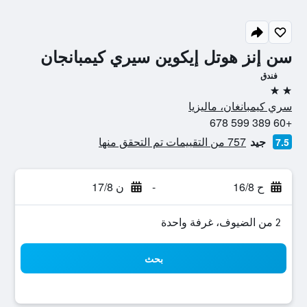
سن إنز هوتل إيكوين سيري كيمبانجان
فندق
2 نجمتين
سري كيمبانغان، ماليزيا
+60 389 599 678
جيد
757 من التقييمات تم التحقق منها
7.5
ح 16/8
-
ن 17/8
2 من الضيوف، غرفة واحدة
بحث