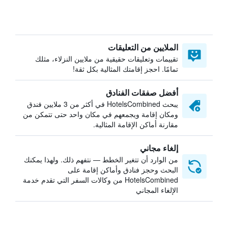
الملايين من التعليقات
تقييمات وتعليقات حقيقية من ملايين النزلاء، مثلك
تمامًا. احجز إقامتك المثالية بكل ثقة!
أفضل صفقات الفنادق
يبحث HotelsCombined في أكثر من 3 ملايين فندق
ومكان إقامة ويجمعهم في مكان واحد حتى تتمكن من
مقارنة أماكن الإقامة المثالية.
إلغاء مجاني
من الوارد أن تتغير الخطط — نتفهم ذلك. ولهذا يمكنك
البحث وحجز فنادق وأماكن إقامة على
HotelsCombined من وكالات السفر التي تقدم خدمة
الإلغاء المجاني