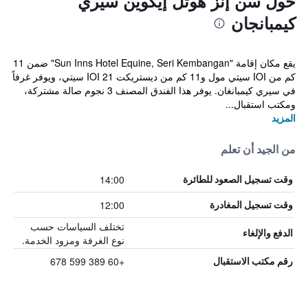
حول سن إنز هوتل إيكوين سيري
كيمبانجان
يقع مكان إقامة "Sun Inns Hotel Equine, Seri Kembangan" ضمن 11
كم من IOI سيتي مول و11 كم من ديستريكت 21 IOI سيتي، ويوفر غرفاً
في سيري كيمبانغان. يوفر هذا الفندق المصنف 3 نجوم صالة مشتركة،
ومكتب استقبال...
المزيد
من الجيد أن تعلم
14:00
وقت تسجيل الصعود للطائرة
12:00
وقت تسجيل المغادرة
تختلف السياسات حسب
الدفع والإلغاء
نوع الغرفة ومزود الخدمة.
+60 389 599 678
رقم مكتب الاستقبال