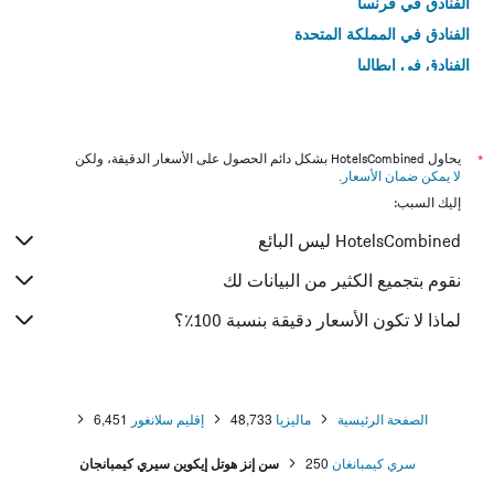
الفنادق في فرنسا
الفنادق في المملكة المتحدة
الفنادق في إيطاليا
الفنادق في تايلاند
*
يحاول HotelsCombined بشكل دائم الحصول على الأسعار الدقيقة، ولكن
لا يمكن ضمان الأسعار
.
إليك السبب:
HotelsCombined ليس البائع
نقوم بتجميع الكثير من البيانات لك
لماذا لا تكون الأسعار دقيقة بنسبة 100٪؟
الصفحة الرئيسية
ماليزيا
48,733
إقليم سلانغور
6,451
سري كيمبانغان
250
سن إنز هوتل إيكوين سيري كيمبانجان