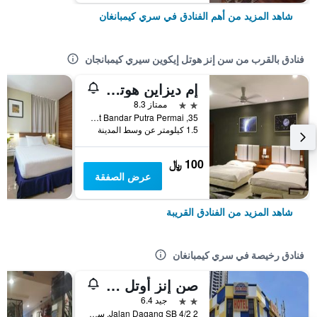
شاهد المزيد من أهم الفنادق في سري كيمبانغان
فنادق بالقرب من سن إنز هوتل إيكوين سيري كيمبانجان
إم ديزاين هوتل سيري كيمبانجان
2 نجمتين
ممتاز 8.3
35, Jalan Bpp 5/1, Pusat Bandar Putra Permai, سري كيمبانغان, ماليزيا
1.5 كيلومتر عن وسط المدينة
100 ﷼
عرض الصفقة
شاهد المزيد من الفنادق القريبة
فنادق رخيصة في سري كيمبانغان
صن إنز أوتل ديمند 2 سيري كمبانجان
2 نجمتين
جيد 6.4
2 Jalan Dagang SB 4/2, سري كيمبانغان, ماليزيا