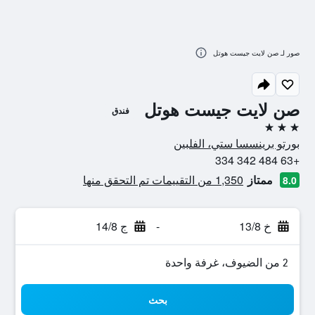
صور لـ صن لايت جيست هوتل
صن لايت جيست هوتل
فندق
3 نجوم
بورتو برينسسا ستي، الفلبين
+63 484 342 334
ممتاز
1,350 من التقييمات تم التحقق منها
8.0
خ 13/8
-
ج 14/8
2 من الضيوف، غرفة واحدة
بحث