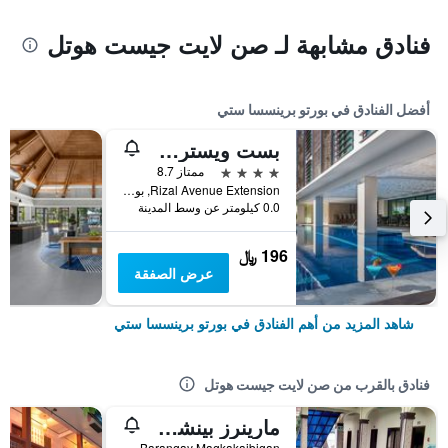
فنادق مشابهة لـ صن لايت جيست هوتل
أفضل الفنادق في بورتو برينسسا ستي
بست ويسترن بلس ذا أيفي وول هوتل - بالاوان
4 نجوم
ممتاز 8.7
Rizal Avenue Extension, بورتو برينسسا ستي, الفلبين
0.0 كيلومتر عن وسط المدينة
196 ﷼
عرض الصفقة
شاهد المزيد من أهم الفنادق في بورتو برينسسا ستي
فنادق بالقرب من صن لايت جيست هوتل
مارينرز بينشن هاوس
D'Manga Street, Barangay Magkakaibigan, بورتو برينسسا ستي, الفلبين