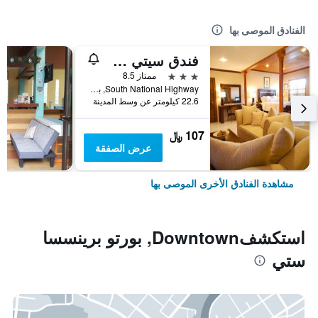
الفنادق الموصى بها
فندق سيتي ستييت أستورياس بالاوان
3 نجوم
ممتاز 8.5
South National Highway, بورتو برينسسا ستي, الفلبين
22.6 كيلومتر عن وسط المدينة
107 ﷼
عرض الصفقة
مشاهدة الفنادق الأخرى الموصى بها
استكشفDowntown, بورتو برينسسا
ستي