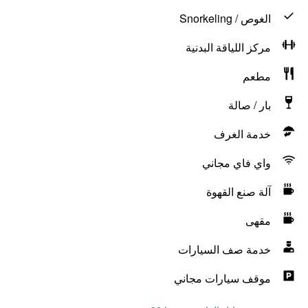
الغوص / Snorkeling
مركز اللياقة البدنية
مطعم
بار / صالة
خدمة الغرف
واي فاي مجاني
آلة صنع القهوة
مقهى
خدمة صف السيارات
موقف سيارات مجاني