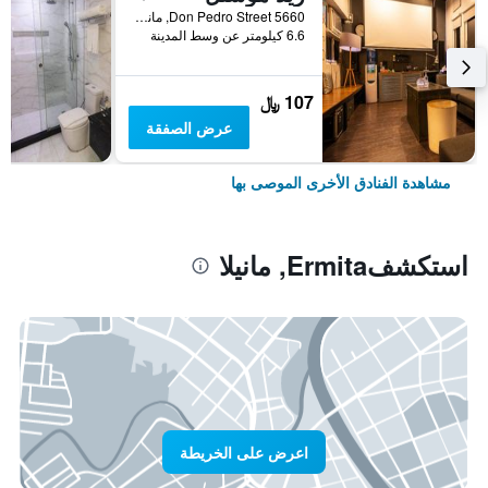
5660 Don Pedro Street, مانيلا, الفلبين
6.6 كيلومتر عن وسط المدينة
107 ﷼
عرض الصفقة
مشاهدة الفنادق الأخرى الموصى بها
استكشفErmita, مانيلا
اعرض على الخريطة