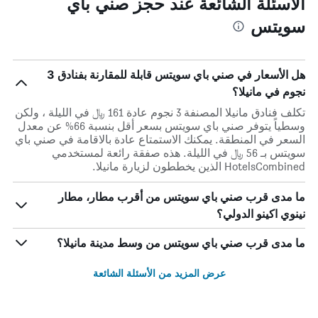
الأسئلة الشائعة عند حجز صني باي
سويتس
هل الأسعار في صني باي سويتس قابلة للمقارنة بفنادق 3
نجوم في مانيلا؟
تكلف فنادق مانيلا المصنفة 3 نجوم عادة 161 ﷼ في الليلة ، ولكن
وسطياً يتوفر صني باي سويتس بسعر أقل بنسبة 66% عن معدل
السعر في المنطقة. يمكنك الاستمتاع عادة بالاقامة في صني باي
سويتس بـ 56 ﷼ في الليلة. هذه صفقة رائعة لمستخدمي
HotelsCombined الذين يخططون لزيارة مانيلا.
ما مدى قرب صني باي سويتس من أقرب مطار، مطار
نينوي اكينو الدولي؟
ما مدى قرب صني باي سويتس من وسط مدينة مانيلا؟
عرض المزيد من الأسئلة الشائعة