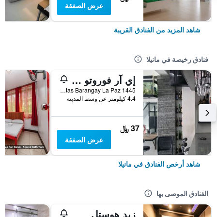
عرض الصفقة
شاهد المزيد من الفنادق القريبة
فنادق رخيصة في مانيلا
إي آر فوروتو هوستل ماكاتي
1445 Balagtas Barangay La Paz, مانيلا, الفلبين
4.4 كيلومتر عن وسط المدينة
37 ﷼
عرض الصفقة
شاهد أرخص الفنادق في مانيلا
الفنادق الموصى بها
زيد هوستل