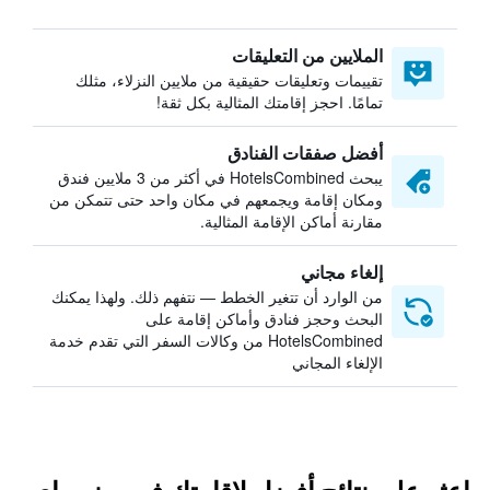
الملايين من التعليقات
تقييمات وتعليقات حقيقية من ملايين النزلاء، مثلك
تمامًا. احجز إقامتك المثالية بكل ثقة!
أفضل صفقات الفنادق
يبحث HotelsCombined في أكثر من 3 ملايين فندق
ومكان إقامة ويجمعهم في مكان واحد حتى تتمكن من
مقارنة أماكن الإقامة المثالية.
إلغاء مجاني
من الوارد أن تتغير الخطط — نتفهم ذلك. ولهذا يمكنك
البحث وحجز فنادق وأماكن إقامة على
HotelsCombined من وكالات السفر التي تقدم خدمة
الإلغاء المجاني