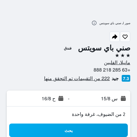
صور لـ صني باي سويتس
صني باي سويتس
فندق
3 نجوم
مانيلا، الفلبين
+63 285 218 888
جيد
222 من التقييمات تم التحقق منها
7.3
س 15/8
-
ح 16/8
2 من الضيوف، غرفة واحدة
بحث