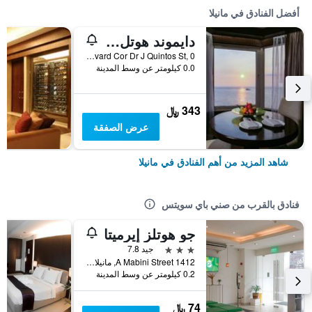
أفضل الفنادق في مانيلا
دايموند هوتل الفلبين
Roxas Boulevard Cor Dr J Quintos St, 0, مانيلا, الفلبين
0.0 كيلومتر عن وسط المدينة
343 ﷼
عرض الصفقة
شاهد المزيد من أهم الفنادق في مانيلا
فنادق بالقرب من صني باي سويتس
جو هوتلز إيرميتا
3 نجوم
جيد 7.8
1412 A Mabini Street, مانيلا, الفلبين
0.2 كيلومتر عن وسط المدينة
74 ﷼