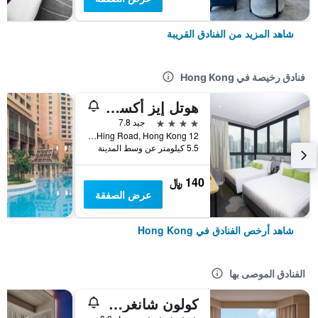
شاهد المزيد من الفنادق القريبة
فنادق رخيصة في Hong Kong
هوتل إيز أكسيس تسين وان
4 نجوم
جيد 7.8
12 Ka Hing Road, Hong Kong, هونغ كونغ
5.5 كيلومتر عن وسط المدينة
140 ﷼
عرض الصفقة
شاهد أرخص الفنادق في Hong Kong
الفنادق الموصى بها
كولون شانغري- لا