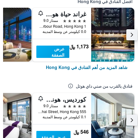
أفضل الفنادق في Hong Kong
غراند حياة هونغ كونغ
5 نجوم
ممتاز 9.0
1 Harbour Road, Hong Kong, هونغ كونغ
0.0 كيلومتر عن وسط المدينة
1,173 ﷼
عرض
الصفقة
شاهد المزيد من أهم الفنادق في Hong Kong
فنادق بالقرب من صني داي هوتل
كورديس، هونج كونج
5 نجوم
ممتاز 9.0
555 Shanghai Street, Hong Kong, هونغ كونغ
0.1 كيلومتر عن وسط المدينة
546 ﷼
عرض الصفقة