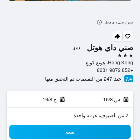
صور لـ صني داي هوتل
صني داي هوتل
فندق
3 نجوم
Hong Kong، هونغ كونغ
+852 9872 8031
جيد
247 من التقييمات تم التحقق منها
7.4
س 15/8
-
ح 16/8
2 من الضيوف، غرفة واحدة
بحث