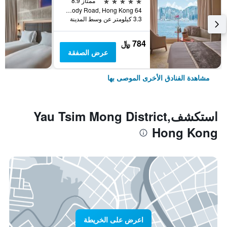
5 نجوم
ممتاز 8.9
64 Mody Road, Hong Kong, هونغ كونغ
3.3 كيلومتر عن وسط المدينة
784 ﷼
عرض الصفقة
مشاهدة الفنادق الأخرى الموصى بها
استكشفYau Tsim Mong District,
Hong Kong
اعرض على الخريطة