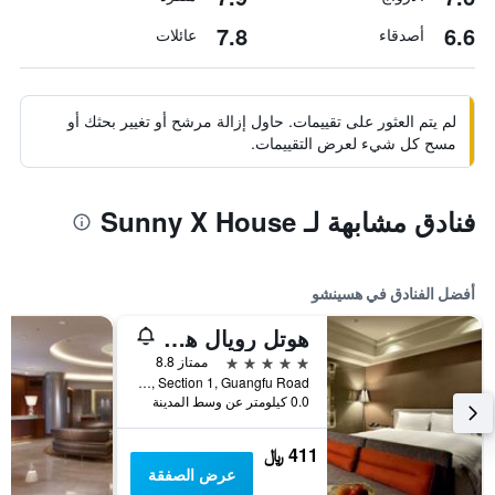
7.8
6.6
أصدقاء
عائلات
لم يتم العثور على تقييمات. حاول إزالة مرشح أو تغيير بحثك أو
مسح كل شيء لعرض التقييمات.
فنادق مشابهة لـ Sunny X House
أفضل الفنادق في هسينشو
هوتل رويال هسينشو
5 نجوم
ممتاز 8.8
No. 227, Section 1, Guangfu Road, هسينشو, تايوان
0.0 كيلومتر عن وسط المدينة
411 ﷼
عرض الصفقة