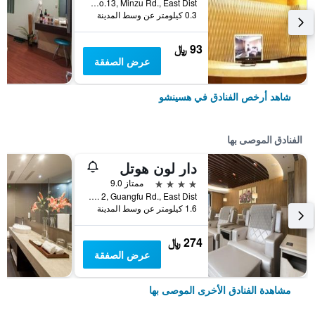
No.13, Minzu Rd., East Dist., هسينشو, تايوان
0.3 كيلومتر عن وسط المدينة
93 ﷼
عرض الصفقة
شاهد أرخص الفنادق في هسينشو
الفنادق الموصى بها
دار لون هوتل
4 نجوم
ممتاز 9.0
No.808, Sec. 2, Guangfu Rd., East Dist., هسينشو, تايوان
1.6 كيلومتر عن وسط المدينة
274 ﷼
عرض الصفقة
مشاهدة الفنادق الأخرى الموصى بها