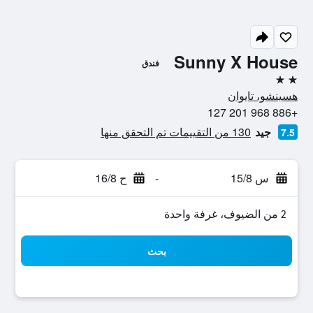
Sunny X House
فندق
2 نجمتين
هسينشو، تايوان
+886 968 201 127
جيد
130 من التقييمات تم التحقق منها
7.5
س 15/8
-
ح 16/8
2 من الضيوف، غرفة واحدة
بحث