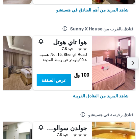
شاهد المزيد من أهم الفنادق في هسينشو
فنادق بالقرب من Sunny X House
هوا تاي هوتل
2 نجمتين
جيد 7.8
No. 15, Shengli Road, هسينشو, تايوان
0.4 كيلومتر عن وسط المدينة
100 ﷼
عرض الصفقة
شاهد المزيد من الفنادق القريبة
فنادق رخيصة في هسينشو
جولدن سوالو هوتل
3 نجوم
جيد 7.8