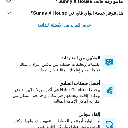
ما هو رقم هاتف Sunny X House؟
هل تتوفر خدمة الواي فاي في Sunny X House؟
عرض المزيد من الأسئلة الشائعة
الملايين من التعليقات
تقييمات وتعليقات حقيقية من ملايين النزلاء، مثلك
تمامًا. احجز إقامتك المثالية بكل ثقة!
أفضل صفقات الفنادق
يبحث HotelsCombined في أكثر من 3 ملايين فندق
ومكان إقامة ويجمعهم في مكان واحد حتى تتمكن من
مقارنة أماكن الإقامة المثالية.
إلغاء مجاني
من الوارد أن تتغير الخطط — نتفهم ذلك. ولهذا يمكنك
البحث وحجز فنادق وأماكن إقامة على