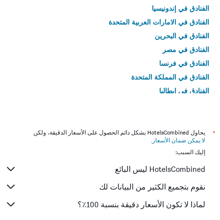
الفنادق في إندونيسيا
الفنادق في الامارات العربية المتحدة
الفنادق في البحرين
الفنادق في مصر
الفنادق في فرنسا
الفنادق في المملكة المتحدة
الفنادق في إيطاليا
الفنادق في تايلاند
*
يحاول HotelsCombined بشكل دائم الحصول على الأسعار الدقيقة، ولكن
لا يمكن ضمان الأسعار
.
إليك السبب:
HotelsCombined ليس البائع
نقوم بتجميع الكثير من البيانات لك
لماذا لا تكون الأسعار دقيقة بنسبة 100٪؟