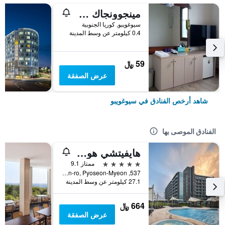
مينجوونجاك جيستهاوس
سيوغويبو, كوريا الجنوبية
0.4 كيلومتر عن وسط المدينة
59 ﷼
عرض الصفقة
شاهد أرخص الفنادق في سيوغويبو
الفنادق الموصى بها
هايفيتشي هوتل آند ريزورت جيجو
5 نجوم
ممتاز 9.1
537, Minsokhaean-ro, Pyoseon-Myeon, سيوغويبو, كوريا الجنوبية
27.1 كيلومتر عن وسط المدينة
664 ﷼
عرض الصفقة