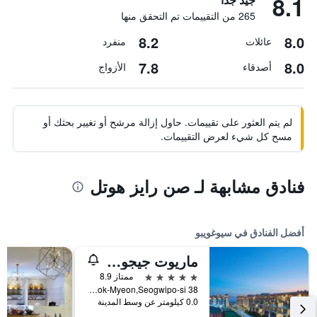
8.1
265 من التقييمات تم التحقق منها
8.2
8.0
عائلات
منفرد
7.8
8.0
أصدقاء
الأزواج
لم يتم العثور على تقييمات. حاول إزالة مرشح أو تغيير بحثك أو
مسح كل شيء لعرض التقييمات.
فنادق مشابهة لـ صن رايز هوتل
أفضل الفنادق في سيوغويبو
ماريوت جيجو شنوا وورلد هوتلز آند ريزورتس
5 نجوم
ممتاز 8.9
38 Sinhwayeoksa-ro 304Beon-Gil, Andeok-Myeon,Seogwipo-si, سيوغويبو, كوريا الجنوبية
0.0 كيلومتر عن وسط المدينة