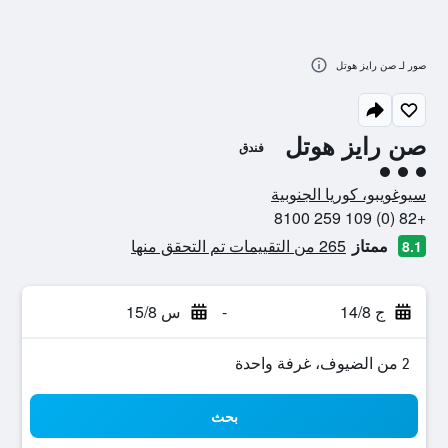
صور لـ صن رايز هوتل
صن رايز هوتل
فندق
تقييم فئة 3
سيوغويبو، كوريا الجنوبية
+82 (0) 109 259 8100
ممتاز
265 من التقييمات تم التحقق منها
8.1
ج 14/8
-
س 15/8
2 من الضيوف، غرفة واحدة
بحث