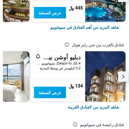
445 ﷼
عرض الصفقة
شاهد المزيد من أهم الفنادق في سيوغويبو
فنادق بالقرب من صن رايز هوتل
دبليو أوشن بينشن
32-4, Daepo-ro, سيوغويبو, كوريا الجنوبية
0.2 كيلومتر عن وسط المدينة
134 ﷼
عرض الصفقة
شاهد المزيد من الفنادق القريبة
فنادق رخيصة في سيوغويبو