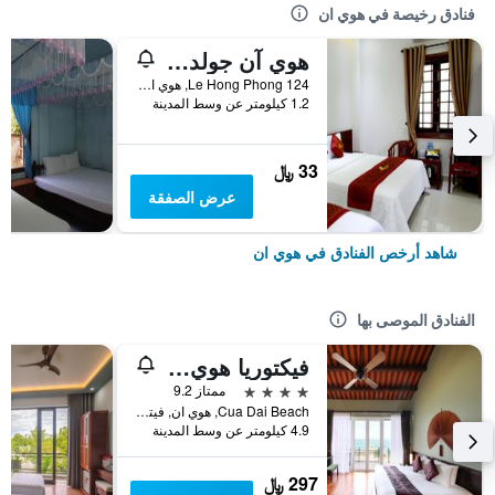
فنادق رخيصة في هوي ان
هوي آن جولدن هورس فيلا
124 Le Hong Phong, هوي ان, فيتنام
1.2 كيلومتر عن وسط المدينة
33 ﷼
عرض الصفقة
شاهد أرخص الفنادق في هوي ان
الفنادق الموصى بها
فيكتوريا هوي آن بيتش ريزورت آند سبا
4 نجوم
ممتاز 9.2
Cua Dai Beach, هوي ان, فيتنام
4.9 كيلومتر عن وسط المدينة
297 ﷼