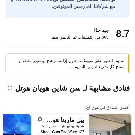
مع شركائنا الخارجيين الموثوقين.
8.7
جيد جدًا
800 من التقييمات تم التحقق منها
لم يتم العثور على تقييمات. حاول إزالة مرشح أو تغيير بحثك أو
مسح كل شيء لعرض التقييمات.
فنادق مشابهة لـ سن شاين هويان هوتل
أفضل الفنادق في هوي ان
بيل مارينا هوي آن ريزورت
5 نجوم
ممتاز 9.3
127 Nguyen Phuc Tan Street, Cam Pho Ward, هوي ان, فيتنام