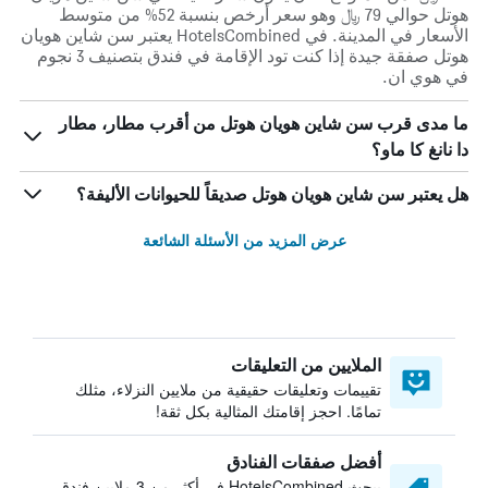
هوتل حوالي 79 ﷼ وهو سعر أرخص بنسبة 52% من متوسط
الأسعار في المدينة. في HotelsCombined يعتبر سن شاين هويان
هوتل صفقة جيدة إذا كنت تود الإقامة في فندق بتصنيف 3 نجوم
في هوي ان.
ما مدى قرب سن شاين هويان هوتل من أقرب مطار، مطار
دا نانغ كا ماو؟
هل يعتبر سن شاين هويان هوتل صديقاً للحيوانات الأليفة؟
عرض المزيد من الأسئلة الشائعة
الملايين من التعليقات
تقييمات وتعليقات حقيقية من ملايين النزلاء، مثلك
تمامًا. احجز إقامتك المثالية بكل ثقة!
أفضل صفقات الفنادق
يبحث HotelsCombined في أكثر من 3 ملايين فندق