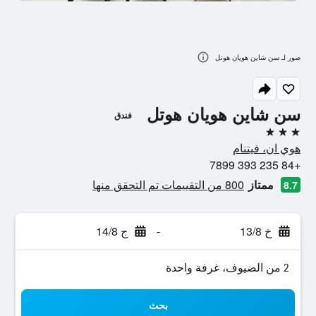
صور لـ سن شاين هويان هوتل
سن شاين هويان هوتل
فندق
3 نجوم
هوي ان، فيتنام
+84 235 393 7899
ممتاز
800 من التقييمات تم التحقق منها
8.7
خ 13/8
-
ج 14/8
2 من الضيوف، غرفة واحدة
بحث