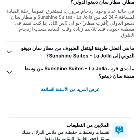
مطار، مطار سان دييغو الدولي؟
في حالة عدم وجود ازدحام مروري، تستغرق عموماً رحلة القيادة
لمسافة 24.4 كم بين Sunshine Suites - La Jolla و مطار سان
دييغو الدولي (أقرب مطار) حوالي 0س 18د. إذا كنت تقيم في
منطقة حيوية، فقد تلاحظ زيادة وقت القيادة بسبب ازدحام
الطرق.
ما هي أفضل طريقة لينتقل الضيوف من مطار سان دييغو
الدولي إلى Sunshine Suites - La Jolla؟
ما مدى قرب Sunshine Suites - La Jolla من وسط
مدينة سان دييغو؟
عرض المزيد من الأسئلة الشائعة
الملايين من التعليقات
تقييمات وتعليقات حقيقية من ملايين النزلاء، مثلك
تمامًا. احجز إقامتك المثالية بكل ثقة!