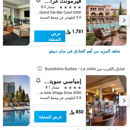
فيرمونت غراند ديل مار
5 نجوم
ممتاز 9.0
5300 Grand Del Mar Court, سان دييغو, CA, الولايات المتحدة الأميريكية
0.0 كيلومتر عن وسط المدينة
1,781 ﷼
عرض
الصفقة
شاهد المزيد من أهم الفنادق في سان دييغو
فنادق بالقرب من Sunshine Suites - La Jolla
إمباسي سويتس باي هيلتون سان دييجو لا جولا
4 نجوم
ممتاز 8.1
4550 La Jolla Village Drive, سان دييغو, CA, الولايات المتحدة الأميريكية
0.9 كيلومتر عن وسط المدينة
850 ﷼
عرض الصفقة