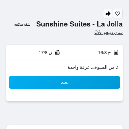
Sunshine Suites - La Jolla
شقة سكنية
تقييم فئة 0
سان دييغو، CA
ح 16/8
-
ن 17/8
2 من الضيوف، غرفة واحدة
بحث