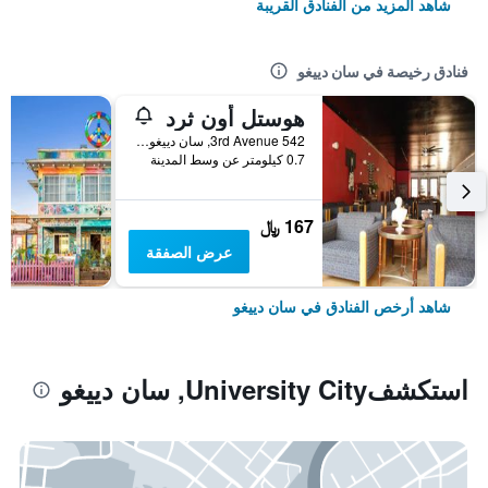
شاهد المزيد من الفنادق القريبة
فنادق رخيصة في سان دييغو
هوستل أون ثرد
542 3rd Avenue, سان دييغو, CA, الولايات المتحدة الأميريكية
0.7 كيلومتر عن وسط المدينة
167 ﷼
عرض الصفقة
شاهد أرخص الفنادق في سان دييغو
استكشفUniversity City, سان دييغو