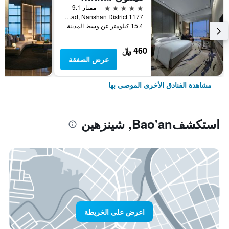
5 نجوم
ممتاز 9.1
1177 Wanghai Road, Nanshan District, شينزهين, الصين
15.4 كيلومتر عن وسط المدينة
460 ﷼
عرض الصفقة
مشاهدة الفنادق الأخرى الموصى بها
استكشفBao'an, شينزهين
اعرض على الخريطة