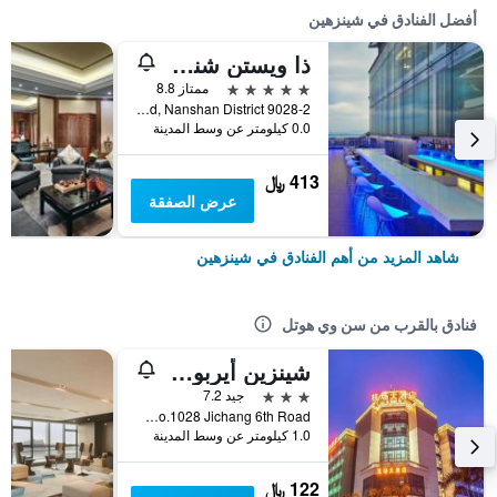
أفضل الفنادق في شينزهين
ذا ويستن شنزهن نانشان
5 نجوم
ممتاز 8.8
9028-2 Shennan Road, Nanshan District, شينزهين, الصين
0.0 كيلومتر عن وسط المدينة
413 ﷼
عرض الصفقة
شاهد المزيد من أهم الفنادق في شينزهين
فنادق بالقرب من سن وي هوتل
شينزين أيربورت هوتل باوان أيربورت
3 نجوم
جيد 7.2
No.1028 Jichang 6th Road, شينزهين, الصين
1.0 كيلومتر عن وسط المدينة
122 ﷼