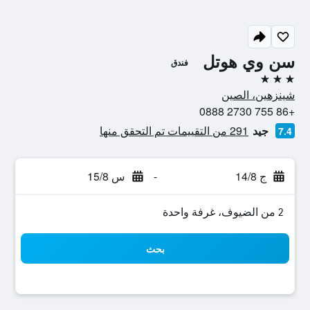
سن وي هوتل
فندق
3 نجوم
شينزهين، الصين
+86 755 2730 0888
جيد
291 من التقييمات تم التحقق منها
7.4
ج 14/8
-
س 15/8
2 من الضيوف، غرفة واحدة
بحث