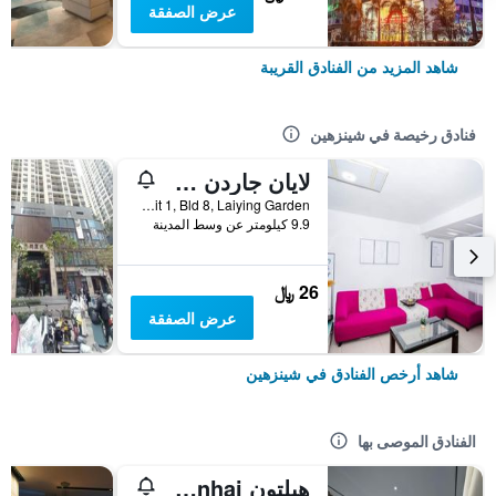
عرض الصفقة
شاهد المزيد من الفنادق القريبة
فنادق رخيصة في شينزهين
لايان جاردن سيتي هوستل
Rm 702, Unit 1, Bld 8, Laiying Garden, شينزهين, الصين
9.9 كيلومتر عن وسط المدينة
26 ﷼
عرض الصفقة
شاهد أرخص الفنادق في شينزهين
الفنادق الموصى بها
هيلتون Shenzhen Shekou Nanhai