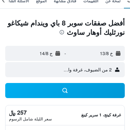
لمحة عن
التقييمات
فنادق مشابهة
الموقع
الأسئلة الشائعة
أفضل صفقات سوبر 8 باي ويندام شيكاغو
نورثليك أوهار ساوث
خ 13/8
-
ج 14/8
2 من الضيوف، غرفة واحدة
257 ﷼
غرفة كينج، 1 سرير كينغ
سعر الليلة شامل الرسوم