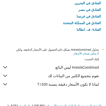
الفنادق في البحرين
الفنادق في مصر
الفنادق في فرنسا
الفنادق في المملكة المتحدة
الفنادق في إيطاليا
الفنادق في تايلاند
*
يحاول HotelsCombined بشكل دائم الحصول على الأسعار الدقيقة، ولكن
لا يمكن ضمان الأسعار
.
إليك السبب:
HotelsCombined ليس البائع
نقوم بتجميع الكثير من البيانات لك
لماذا لا تكون الأسعار دقيقة بنسبة 100٪؟
الصفحة الرئيسية
الولايات المتحدة الأميريكية
1,006,963
إلينوي
8,551