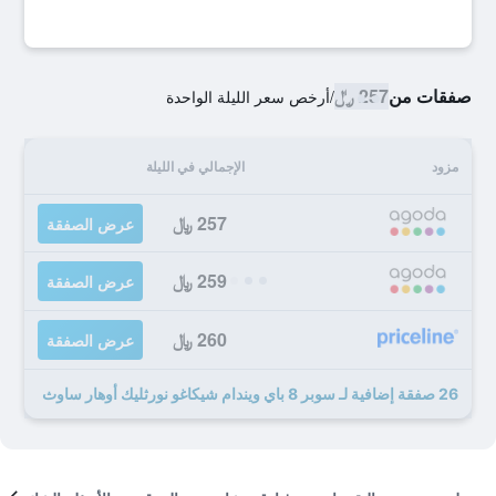
صفقات من
257 ﷼
/
أرخص سعر الليلة الواحدة
مزود
الإجمالي في الليلة
257 ﷼
عرض الصفقة
259 ﷼
عرض الصفقة
260 ﷼
عرض الصفقة
26 صفقة إضافية لـ سوبر 8 باي ويندام شيكاغو نورثليك أوهار ساوث