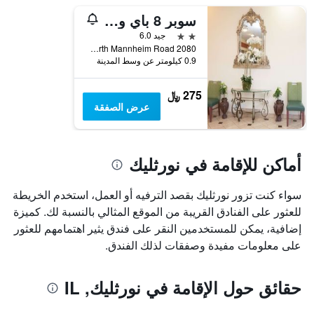
1
سوبر 8 باي ويندام شيكاغو نورثليك أوهار ساوث
محور
Y
2 نجمتين
جيد 6.0
الذي
2080 North Mannheim Road, نورثليك, IL, الولايات المتحدة الأميريكية
يعرض
0.9 كيلومتر عن وسط المدينة
متوسط
سعر
275 ﷼
غرفة
عرض الصفقة
أماكن للإقامة في نورثليك
سواء كنت تزور نورثليك بقصد الترفيه أو العمل، استخدم الخريطة
للعثور على الفنادق القريبة من الموقع المثالي بالنسبة لك. كميزة
إضافية، يمكن للمستخدمين النقر على فندق يثير اهتمامهم للعثور
على معلومات مفيدة وصفقات لذلك الفندق.
حقائق حول الإقامة في نورثليك, IL