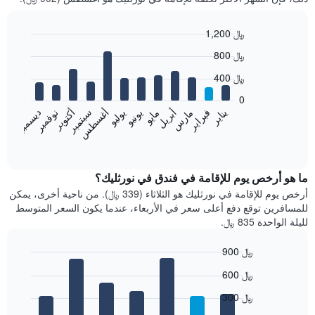
1,200 ﷼
Bar
Chart
800 ﷼
graphic.
chart
with
400 ﷼
12
bars.
0
فبراير
مايو
أغسطس
نوفمبر
يناير
أبريل
يوليو
أكتوبر
مارس
يونيو
سبتمبر
ديسمبر
يعرض
المخطط
End
of
التالي
interactive
متوسط
chart
سعر
ما هو أرخص يوم للإقامة في فندق في نورثليك؟
غرفة
أرخص يوم للإقامة في نورثليك هو الثلاثاء (339 ﷼). من ناحية أخرى، يمكن
كل
للمسافرين توقع دفع أعلى سعر في الأربعاء، عندما يكون السعر المتوسط
شهر
لليلة الواحدة 835 ﷼.
يتضمن
المخطط
900 ﷼
1
Bar
محور
Chart
600 ﷼
graphic.
chart
X
with
الذي
300 ﷼
7
يعرض
bars.