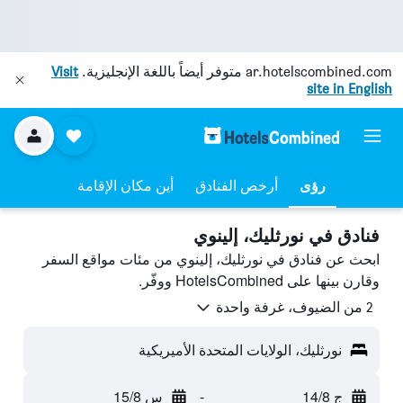
ar.hotelscombined.com
متوفر أيضاً باللغة الإنجليزية.
Visit
site in English
رؤى
أرخص الفنادق
أين مكان الإقامة
فنادق في نورثليك، إلينوي
ابحث عن فنادق في نورثليك، إلينوي من مئات مواقع السفر
وقارن بينها على HotelsCombined ووفّر.
2 من الضيوف، غرفة واحدة
نورثليك، الولايات المتحدة الأميريكية
ج 14/8
-
س 15/8