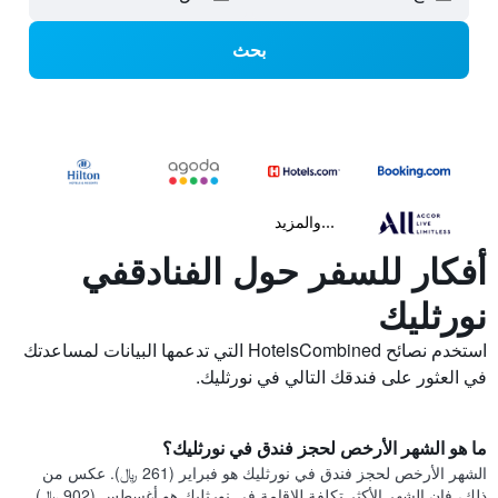
بحث
...والمزيد
أفكار للسفر حول الفنادقفي
نورثليك
استخدم نصائح HotelsCombined التي تدعمها البيانات لمساعدتك
في العثور على فندقك التالي في نورثليك.
ما هو الشهر الأرخص لحجز فندق في نورثليك؟
الشهر الأرخص لحجز فندق في نورثليك هو فبراير (261 ﷼). عكس من
ذلك، فإن الشهر الأكثر تكلفة للإقامة في نورثليك هو أغسطس (902 ﷼).