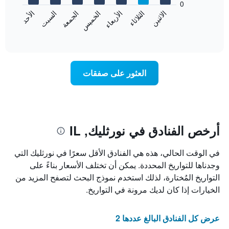
0
الشهور.
الاثنين
الثلاثاء
الأربعاء
الخميس
الجمعة
السبت
الأحد
يتضمن
يعرض
المخطط
المخطط
End
التالي
of
التالي
interactive
1
متوسط
chart
محور
سعر
Y
غرفة
العثور على صفقات
الذي
كل
يعرض
يوم
متوسط
في
سعر
الأسبوع
غرفة
يتضمن
المخطط
أرخص الفنادق في نورثليك, IL
1
محور
في الوقت الحالي، هذه هي الفنادق الأقل سعرًا في نورثليك التي
X
الذي
وجدناها للتواريخ المحددة. يمكن أن تختلف الأسعار بناءً على
يعرض
التواريخ المُختارة، لذلك استخدم نموذج البحث لتصفح المزيد من
أيام
الخيارات إذا كان لديك مرونة في التواريخ.
الأسبوع.
يتضمن
المخطط
عرض كل الفنادق البالغ عددها 2
التالي