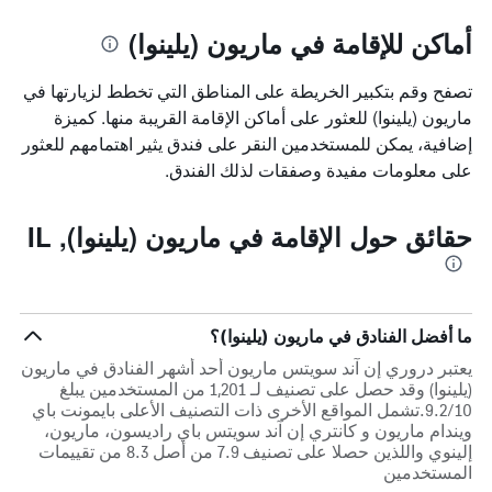
أماكن للإقامة في ماريون (يلينوا)
تصفح وقم بتكبير الخريطة على المناطق التي تخطط لزيارتها في
ماريون (يلينوا) للعثور على أماكن الإقامة القريبة منها. كميزة
إضافية، يمكن للمستخدمين النقر على فندق يثير اهتمامهم للعثور
على معلومات مفيدة وصفقات لذلك الفندق.
حقائق حول الإقامة في ماريون (يلينوا), IL
ما أفضل الفنادق في ماريون (يلينوا)؟
يعتبر دروري إن آند سويتس ماريون أحد أشهر الفنادق في ماريون
(يلينوا) وقد حصل على تصنيف لـ 1,201 من المستخدمين يبلغ
9.2/10.تشمل المواقع الأخرى ذات التصنيف الأعلى بايمونت باي
ويندام ماريون و كانتري إن آند سويتس باي راديسون، ماريون،
إلينوي واللذين حصلا على تصنيف 7.9 من أصل 8.3 من تقييمات
المستخدمين