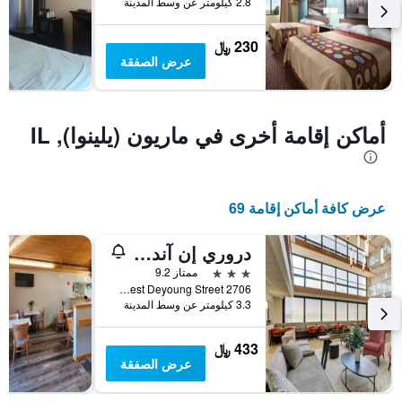
2.8 كيلومتر عن وسط المدينة
يعرض
متوسط
230 ﷼
سعر
عرض الصفقة
غرفة
أماكن إقامة أخرى في ماريون (يلينوا), IL
عرض كافة أماكن إقامة 69
دروري إن آند سويتس ماريون
3 نجوم
ممتاز 9.2
2706 West Deyoung Street, ماريون (يلينوا), IL, الولايات المتحدة الأميريكية
3.3 كيلومتر عن وسط المدينة
433 ﷼
عرض الصفقة