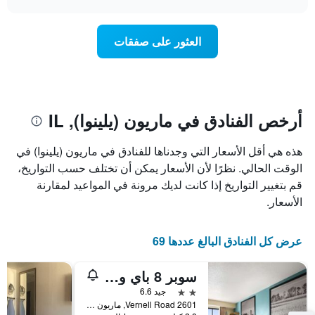
1
سعر
chart
محور
غرفة
Y
عند
العثور على صفقات
الذي
اقتراب
يعرض
تاريخ
متوسط
الإقامة
سعر
يتضمن
غرفة
المخطط
1
أرخص الفنادق في ماريون (يلينوا), IL
محور
X
هذه هي أقل الأسعار التي وجدناها للفنادق في ماريون (يلينوا) في
الذي
يعرض
الوقت الحالي. نظرًا لأن الأسعار يمكن أن تختلف حسب التواريخ،
عدد
قم بتغيير التواريخ إذا كانت لديك مرونة في المواعيد لمقارنة
الأيام
الأسعار.
قبل
الإقامة
يتضمن
عرض كل الفنادق البالغ عددها 69
المخطط
التالي
سوبر 8 باي ويندام ماريون
1
محور
2 نجمتين
جيد 6.6
Y
2601 Vernell Road, ماريون (يلينوا), IL, الولايات المتحدة الأميريكية
الذي