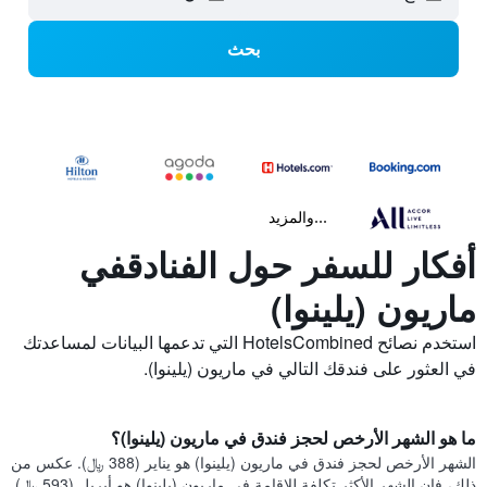
بحث
...والمزيد
أفكار للسفر حول الفنادقفي
ماريون (يلينوا)
استخدم نصائح HotelsCombined التي تدعمها البيانات لمساعدتك
في العثور على فندقك التالي في ماريون (يلينوا).
ما هو الشهر الأرخص لحجز فندق في ماريون (يلينوا)؟
الشهر الأرخص لحجز فندق في ماريون (يلينوا) هو يناير (388 ﷼). عكس من
ذلك، فإن الشهر الأكثر تكلفة للإقامة في ماريون (يلينوا) هو أبريل (593 ﷼).