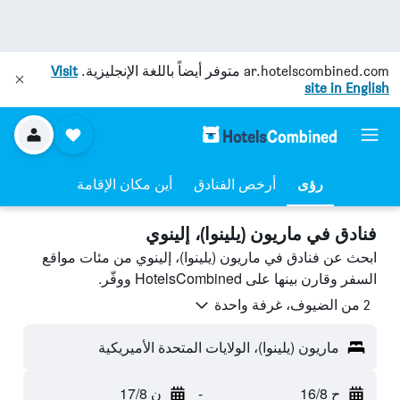
ar.hotelscombined.com
متوفر أيضاً باللغة الإنجليزية.
Visit
site in English
رؤى
أرخص الفنادق
أين مكان الإقامة
فنادق في ماريون (يلينوا)، إلينوي
ابحث عن فنادق في ماريون (يلينوا)، إلينوي من مئات مواقع
السفر وقارن بينها على HotelsCombined ووفّر.
2 من الضيوف، غرفة واحدة
ماريون (يلينوا)، الولايات المتحدة الأميريكية
ح 16/8
-
ن 17/8