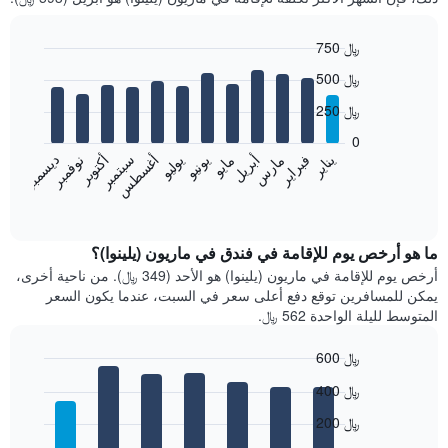
750 ﷼
Bar
Chart
500 ﷼
graphic.
chart
with
250 ﷼
12
bars.
0
فبراير
مايو
أغسطس
نوفمبر
يناير
أبريل
يوليو
أكتوبر
مارس
يونيو
سبتمبر
ديسمبر
يعرض
المخطط
End
of
التالي
interactive
متوسط
chart
سعر
ما هو أرخص يوم للإقامة في فندق في ماريون (يلينوا)؟
غرفة
أرخص يوم للإقامة في ماريون (يلينوا) هو الأحد (349 ﷼). من ناحية أخرى،
كل
يمكن للمسافرين توقع دفع أعلى سعر في السبت، عندما يكون السعر
شهر
المتوسط لليلة الواحدة 562 ﷼.
يتضمن
المخطط
600 ﷼
1
Bar
محور
Chart
400 ﷼
graphic.
chart
X
with
الذي
200 ﷼
7
يعرض
bars.