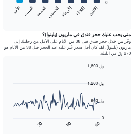
0
الشهور.
الاثنين
الثلاثاء
الأربعاء
الخميس
الجمعة
السبت
الأحد
يتضمن
يعرض
المخطط
المخطط
End
التالي
of
التالي
interactive
1
متوسط
chart
محور
سعر
متى يجب عليك حجز فندق في ماريون (يلينوا)؟
Y
غرفة
وفّر من خلال حجز فندق قبل 38 من الأيام على الأقل من رحلتك إلى
الذي
كل
ماريون (يلينوا). لقد كان أقل سعر عُثر عليه عند الحجز قبل 38 من الأيام هو
يعرض
يوم
270 ﷼ في الليلة.
متوسط
في
سعر
الأسبوع
1,800 ﷼
غرفة
يتضمن
Line
المخطط
Chart
graphic.
chart
1
with
1,200 ﷼
محور
90
X
data
الذي
points.
600 ﷼
يعرض
أيام
يعرض
الأسبوع.
المخطط
0
يتضمن
التالي
60
90
30
المخطط
كيفية
End
of
التالي
تغير
interactive