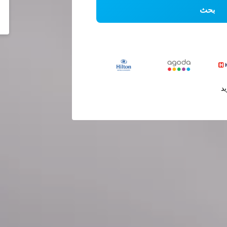
بحث
يد