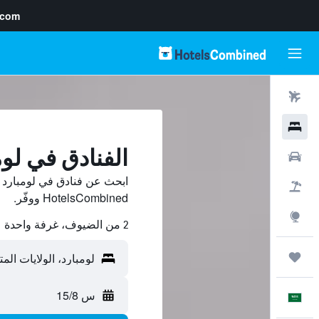
.com
رحلات طيران
فنادق
الفنادق في لوم
سيارات
ابحث عن فنادق في لومبارد 
حزم العروض
HotelsCombined ووفّر.
استكشاف
2 من الضيوف، غرفة واحدة
رحلات
س 15/8
العَرَبِيَّة