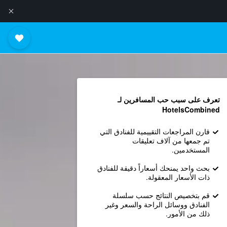
تعرف على سبب حب المسافرين لـ
HotelsCombined
قارن المراجعات التقييمية للفنادق التي
تم جمعها من آلاف تعليقات
المستخدمين.
بحث واحد يمنحك أسعاراً دقيقة للفنادق
ذات الأسعار المعقولة.
قم بتخصيص النتائج حسب سلسلة
الفنادق ووسائل الراحة والسعر وغير
ذلك من الأمور.