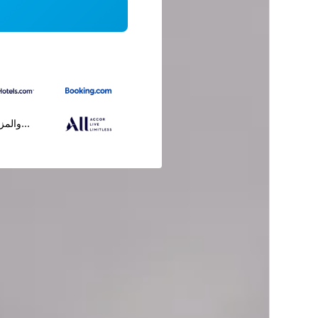
...والمز