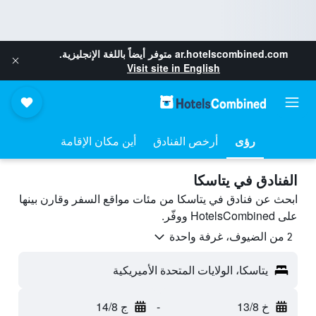
ar.hotelscombined.com
متوفر أيضاً باللغة الإنجليزية.
Visit site in English
رؤى
أرخص الفنادق
أين مكان الإقامة
الفنادق في يتاسكا
ابحث عن فنادق في يتاسكا من مئات مواقع السفر وقارن بينها
على HotelsCombined ووفّر.
2 من الضيوف، غرفة واحدة
يتاسكا، الولايات المتحدة الأميريكية
خ 13/8
-
ج 14/8