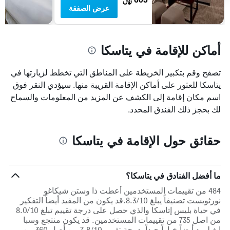
عرض الصفقة
أماكن للإقامة في يتاسكا
تصفح وقم بتكبير الخريطة على المناطق التي تخطط لزيارتها في
يتاسكا للعثور على أماكن الإقامة القريبة منها. سيؤدي النقر فوق
اسم مكان إقامة إلى الكشف عن المزيد من المعلومات والسماح
لك بحجز ذلك الفندق المحدد.
حقائق حول الإقامة في يتاسكا
ما أفضل الفنادق في يتاسكا؟
484 من تقييمات المستخدمين أعطت ذا وستن شيكاغو
نورثويست تصنيفاً يبلغ 8.3/10.قد يكون من المفيد أيضاً التفكير
في حياة بليس إتاسكا والذي حصل على درجة تقييم تبلغ 8.0/10
من اصل 735 من تقييمات المستخدمين. قد يكون منتجع وسبا
إيغيلوود أيضاً خياراً جيداً بدرجة تقييم 7.8/10 من أصل 360 من