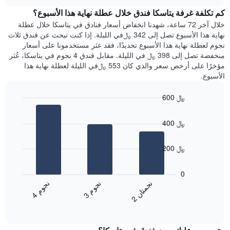
هذه
chart
محور
كم تكلفة غرفة يتاسكا فندق خلال عطلة نهاية هذا الأسبوع؟
الليلة
Y
الذي
خلال آخر 72 ساعة، شهدنا انخفاض أسعار فنادق في يتاسكا خلال عطلة
الذي
عُثر
نهاية هذا الأسبوع تصل إلى 342 ﷼في الليلة. إذا كنت تبحث عن فندق ثلاث
يعرض
عليه
نجوم لعطلة نهاية هذا الأسبوع تحديدًا، فقد عثر مستخدمونا على أسعار
متوسط
خلال
منخفضة تصل إلى 398 ﷼ في الليلة. مقابل فندق 4 نجوم في يتاسكا، عُثر
سعر
آخر
مؤخرًا على أرخص سعر والذي كان 553 ﷼في الليلة لعطلة نهاية هذا
غرفة
3
الأسبوع.
أيام
مع
600 ﷼
التصنيف
Bar
حسب
Chart
graphic.
chart
النجوم
400 ﷼
with
يتضمن
3
المخطط
bars.
200 ﷼
1
محور
يعرض
X
المخطط
0
التي
التالي
ن
م
ن
ن
ن
م
تعرض
متوسط
3
ج
و
4
ج
و
2
ج
م
ت
ا
فئات
End
سعر
of
الفنادق
الغرفة
interactive
بالنجوم.
خلال
chart
يتضمن