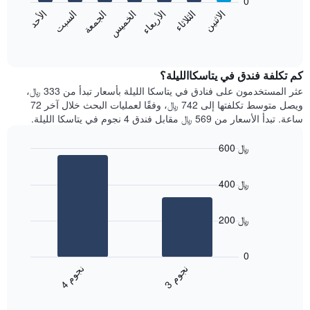
0
الشهور.
الاثنين
الثلاثاء
الأربعاء
الخميس
الجمعة
السبت
الأحد
يتضمن
يعرض
المخطط
المخطط
End
التالي
of
التالي
interactive
1
متوسط
chart
محور
سعر
كم تكلفة فندق في يتاسكاالليلة؟
Y
غرفة
عثر المستخدمون على فنادق في يتاسكا الليلة بأسعار تبدأ من 333 ﷼،
الذي
كل
ويصل متوسط تكلفتها إلى 742 ﷼، وفقًا لعمليات البحث خلال آخر 72
يعرض
يوم
ساعة. تبدأ الأسعار من 569 ﷼ مقابل فندق 4 نجوم في يتاسكا الليلة.
متوسط
في
سعر
الأسبوع
600 ﷼
غرفة
يتضمن
Bar
المخطط
Chart
graphic.
chart
1
400 ﷼
with
محور
2
X
bars.
الذي
200 ﷼
يعرض
يعرض
أيام
المخطط
0
الأسبوع.
التالي
ن
م
ن
م
يتضمن
متوسط
3
ج
و
4
ج
و
المخطط
End
سعر
of
التالي
الغرفة
interactive
1