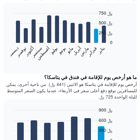
750 ﷼
Bar
Chart
500 ﷼
graphic.
chart
with
250 ﷼
12
bars.
0
فبراير
مايو
أغسطس
نوفمبر
يناير
أبريل
يوليو
أكتوبر
مارس
يونيو
سبتمبر
ديسمبر
يعرض
المخطط
End
of
التالي
interactive
متوسط
chart
سعر
ما هو أرخص يوم للإقامة في فندق في يتاسكا؟
غرفة
أرخص يوم للإقامة في يتاسكا هو الاثنين (441 ﷼). من ناحية أخرى، يمكن
كل
للمسافرين توقع دفع أعلى سعر في الأربعاء، عندما يكون السعر المتوسط
شهر
لليلة الواحدة 725 ﷼.
يتضمن
المخطط
900 ﷼
1
Bar
محور
Chart
600 ﷼
graphic.
chart
X
with
الذي
300 ﷼
7
يعرض
bars.