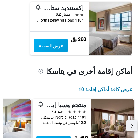
إكستنديد ستاي أمريكا سويتس - شيكاجو - إتاسكا
2 نجمتين
ممتاز 8.2
1181 North Rohlwing Road, يتاسكا, IL, الولايات المتحدة الأميريكية
288 ﷼
عرض الصفقة
أماكن إقامة أخرى في يتاسكا
عرض كافة أماكن إقامة 10
منتجع وسبا إيغيلوود
4 نجوم
جيد 7.8
1401 Nordic Road, يتاسكا, IL, الولايات المتحدة الأميريكية
3.3 كيلومتر عن وسط المدينة
603 ﷼