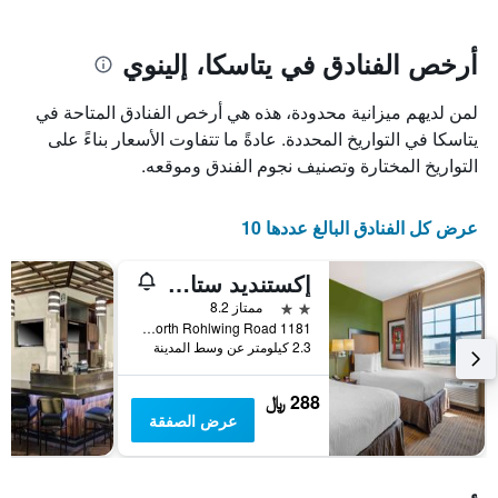
يتضمن
بالنجوم.
يتضمن
المخطط
1
المخطط
أرخص الفنادق في يتاسكا، إلينوي
1
محور
X
محور
لمن لديهم ميزانية محدودة، هذه هي أرخص الفنادق المتاحة في
Y
الذي
الذي
يعرض
يتاسكا في التواريخ المحددة. عادةً ما تتفاوت الأسعار بناءً على
عدد
يعرض
التواريخ المختارة وتصنيف نجوم الفندق وموقعه.
الأيام
متوسط
قبل
سعر
غرفة
الإقامة
عرض كل الفنادق البالغ عددها 10
في
يتضمن
عطلة
المخطط
إكستنديد ستاي أمريكا سويتس - شيكاجو - إتاسكا
نهاية
التالي
1
هذا
2 نجمتين
ممتاز 8.2
محور
الأسبوع
1181 North Rohlwing Road, يتاسكا, IL, الولايات المتحدة الأميريكية
Y
خلال
2.3 كيلومتر عن وسط المدينة
آخر
الذي
3
يعرض
288 ﷼
أيام
متوسط
عرض الصفقة
سعر
غرفة