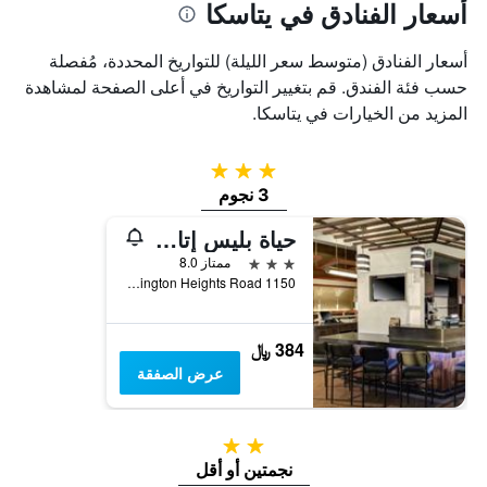
أسعار الفنادق في يتاسكا
أسعار الفنادق (متوسط سعر الليلة) للتواريخ المحددة، مُفصلة
حسب فئة الفندق. قم بتغيير التواريخ في أعلى الصفحة لمشاهدة
المزيد من الخيارات في يتاسكا.
3 نجوم
3 نجوم
حياة بليس إتاسكا
3 نجوم
ممتاز 8.0
1150 North Arlington Heights Road, يتاسكا, IL, الولايات المتحدة الأميريكية
384 ﷼
عرض الصفقة
2 نجمتين
نجمتين أو أقل