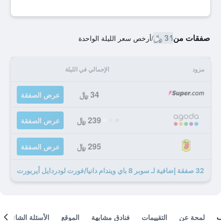
صفقات من
34 ﷼
/
أرخص سعر الليلة الواحدة
مزود
الإجمالي في الليلة
34 ﷼
عرض الصفقة
239 ﷼
عرض الصفقة
295 ﷼
عرض الصفقة
32 صفقة إضافية لـ سوبر 8 باي ويندام دانيا/فورت لودردايل أيربورت
لمحة عن
التقييمات
فنادق مشابهة
الموقع
الأسئلة الشائعة