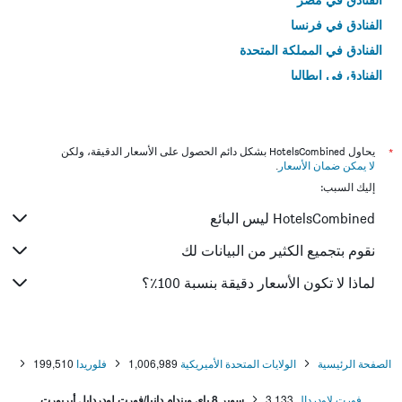
الفنادق في فرنسا
الفنادق في المملكة المتحدة
الفنادق في إيطاليا
الفنادق في تايلاند
*
يحاول HotelsCombined بشكل دائم الحصول على الأسعار الدقيقة، ولكن
لا يمكن ضمان الأسعار
.
إليك السبب:
HotelsCombined ليس البائع
نقوم بتجميع الكثير من البيانات لك
لماذا لا تكون الأسعار دقيقة بنسبة 100٪؟
الصفحة الرئيسية
الولايات المتحدة الأميريكية
1,006,989
فلوريدا
199,510
فورت لاودردال
3,133
سوبر 8 باي ويندام دانيا/فورت لودردايل أيربورت