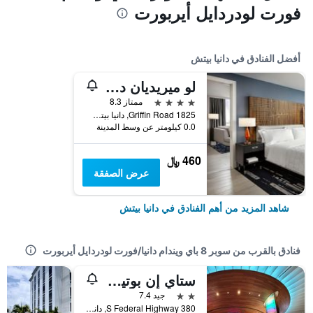
فورت لودردايل أيربورت
أفضل الفنادق في دانيا بيتش
لو ميريديان دانيا بيتش آت فورت لودردايل أربورت
4 نجوم
ممتاز 8.3
1825 Griffin Road, دانيا بيتش, FL, الولايات المتحدة الأميريكية
0.0 كيلومتر عن وسط المدينة
460 ﷼
عرض الصفقة
شاهد المزيد من أهم الفنادق في دانيا بيتش
فنادق بالقرب من سوبر 8 باي ويندام دانيا/فورت لودردايل أيربورت
ستاي إن بوتيك هوتل
2 نجمتين
جيد 7.4
380 S Federal Highway, دانيا بيتش, FL, الولايات المتحدة الأميريكية