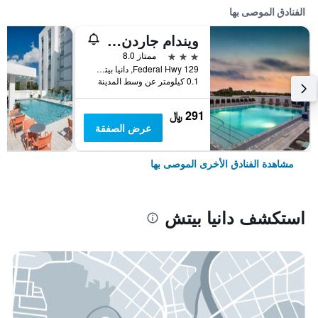
الفنادق الموصى بها
ويندام جاردن إف تي لودرديل أيربورت آند كروز بورت
3 نجوم
ممتاز 8.0
129 Federal Hwy, دانيا بيتش, FL, الولايات المتحدة الأميريكية
0.1 كيلومتر عن وسط المدينة
291 ﷼
عرض الصفقة
مشاهدة الفنادق الأخرى الموصى بها
استكشف دانيا بيتش