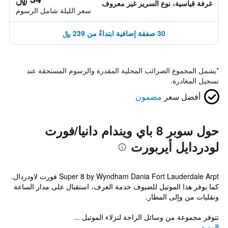
غرفة قياسية، نوع السرير غير معروف
سعر الليلة شامل الرسوم
30 صفقة إضافية ابتداءً من 239 ﷼
*
يشمل المجموع الضرائب المحلية المقدرة والرسوم المستحقة عند
تسجيل المغادرة.
أفضل سعر
مضمون
حول سوبر 8 باي ويندام دانيا/فورت
لودردايل أيربورت
Super 8 by Wyndham Dania Fort Lauderdale Arpt فورت لاودردال.
كما يوفر هذا الموتيل للضيوف خدمة الغرف، استقبال على مدار الساعة
ونقليات من وإلى المطار.
تتوفر مجموعة من وسائل الراحة لنزلاء الموتيل ...
المزيد