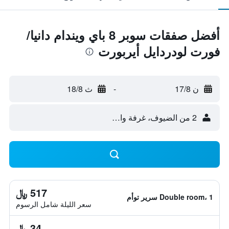
أفضل صفقات سوبر 8 باي ويندام دانيا/
فورت لودردايل أيربورت
ن 17/8
-
ث 18/8
2 من الضيوف، غرفة واحدة
517 ﷼
Double room، 1 سرير توأم
سعر الليلة شامل الرسوم
34 ﷼