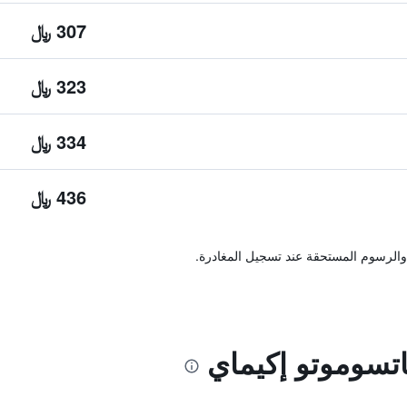
307 ﷼
323 ﷼
334 ﷼
436 ﷼
والرسوم المستحقة عند تسجيل المغادرة.
تسوموتو إكيماي