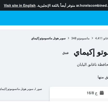
ar.hotelscombined
متوفر أيضاً باللغة الإنجليزية.
Visit site in English
انو
4,411
ماتسوموتو
348
سوبر هوتل ماتسوموتو إكيماي
تو إكيماي
فندق
صور لـ سوبر هوتل ماتسوموتو إكيما
ح 16/8