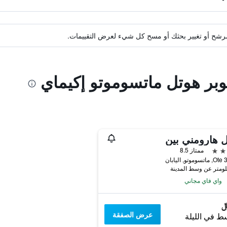
ة مرشح أو تغيير بحثك أو مسح كل شيء لعرض التقييمات.
وبر هوتل ماتسوموتو إكيماي
 هارومني بين
ممتاز 8.5
يابان
واي فاي مجاني
عرض الصفقة
ط في الليلة