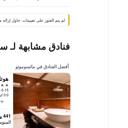
لم يتم العثور على تقييمات. حاول إزال
فنادق مشابهة لـ س
أفضل الفنادق في ماتسوموتو
هوتل
4 نجوم
3-5-15 Ote, ماتسوموتو, ال
0.0 كيلومتر عن وسط المدينة
441 ﷼
المتوس