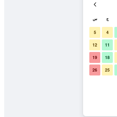
ج
س
5
4
12
11
19
18
26
25