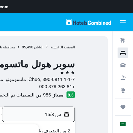
.com
رحلات طيران
الصفحة الرئيسية
اليابان
95,490
محافظة ناغ
فنادق
سوبر هوتل ماتسومو
سيارات
3 نجوم
حزم العروض
1-1-7 Chuo, 390-0811, ماتسوموتو, محافظة ناغانو, اليابان
+81 263 379 000
استكشاف
ممتاز
986 من التقييمات تم التحقق منها
8.3
رحلات
س 15/8
-
العَرَبِيَّة
2 من الضيوف، غرفة واحدة