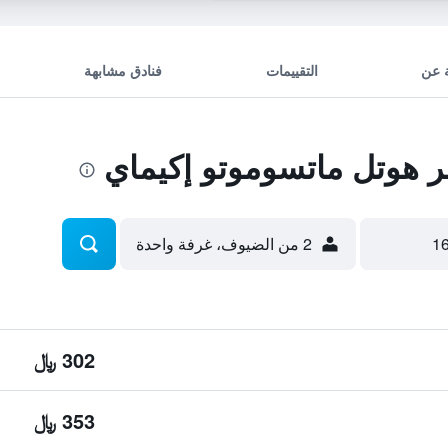
 عن
التقييمات
فنادق مشابهة
هوتل ماتسوموتو إكيماي
2 من الضيوف، غرفة واحدة
302 ﷼
353 ﷼