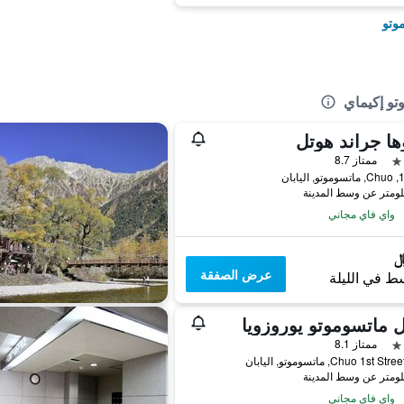
وتو
تو إكيماي
ها جراند هوتل
ممتاز 8.7
يابان
واي فاي مجاني
عرض الصفقة
ط في الليلة
 ماتسوموتو يوروزويا
ممتاز 8.1
Chuo 1st , ماتسوموتو, اليابان
واي فاي مجاني