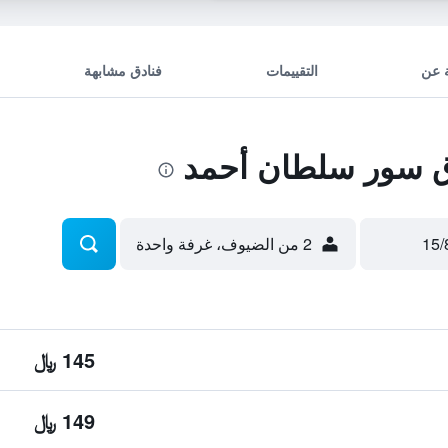
 عن
التقييمات
فنادق مشابهة
 سور سلطان أحمد
2 من الضيوف، غرفة واحدة
145 ﷼
149 ﷼