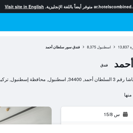
ar.hotelscombined
متوفر أيضاً باللغة الإنجليزية.
Visit site in English
ة
13,837
اسطنبول
8,375
فندق سور سلطان أحمد
حمد
فندق
ظة إسطنبول, تركيا
س 15/8