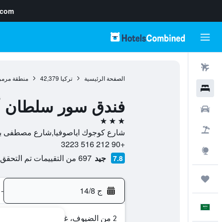
.com
رحلات طيران
الصفحة الرئيسية
تركيا
42,379
منطقة مرمر
فنادق
فندق سور سلطان أ
سيارات
3 نجوم
حزم العروض
شارع كوجوك اياصوفيا,شارع مصطفى باشا رقم 3 السلطان أحمد, 34400, اسطنبول, محاف
+90 212 516 3223
استكشاف
جيد
697 من التقييمات تم التحقق منها
7.8
رحلات
ج 14/8
-
العَرَبِيَّة
2 من الضيوف، غرفة واحدة