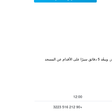
يقع هذا الفندق المدار عائليا في منزل عثماني بُنِيَ منذ 120 عام، ويشتمل على تراس يُطل على بحر مرمرة وبرنسيس آيلاندز. ويبعُد 5 دقائق سيرًا على الأقدام عن المسجد
12:00
+90 212 516 3223