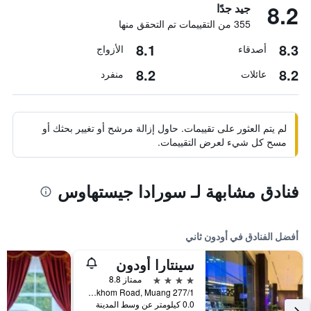
8.2
جيد جدًا
355 من التقييمات تم التحقق منها
8.1
8.3
أصدقاء
الأزواج
8.2
8.2
عائلات
منفرد
لم يتم العثور على تقييمات. حاول إزالة مرشح أو تغيير بحثك أو
مسح كل شيء لعرض التقييمات.
فنادق مشابهة لـ سورادا جيستهاوس
أفضل الفنادق في أودون ثاني
سينتارا أودون
4 نجوم
ممتاز 8.8
277/1 Prajaksillapakhom Road, Muang, أودون ثاني, تايلاند
0.0 كيلومتر عن وسط المدينة