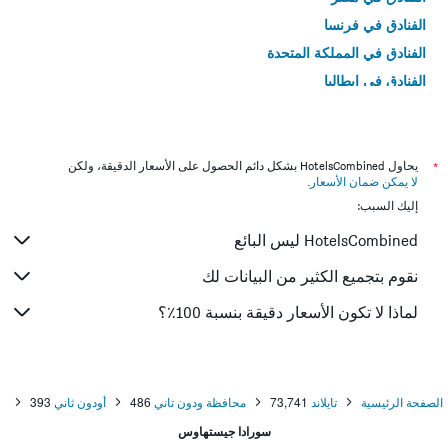
الفنادق في فرنسا
الفنادق في المملكة المتحدة
الفنادق في إيطاليا
الفنادق في تايلاند
*
يحاول HotelsCombined بشكل دائم الحصول على الأسعار الدقيقة، ولكن
لا يمكن ضمان الأسعار
.
إليك السبب:
HotelsCombined ليس البائع
نقوم بتجميع الكثير من البيانات لك
لماذا لا تكون الأسعار دقيقة بنسبة 100٪؟
الصفحة الرئيسية
تايلاند
73,741
محافظة ودون تاني
486
أودون ثاني
393
سورادا جيستهاوس