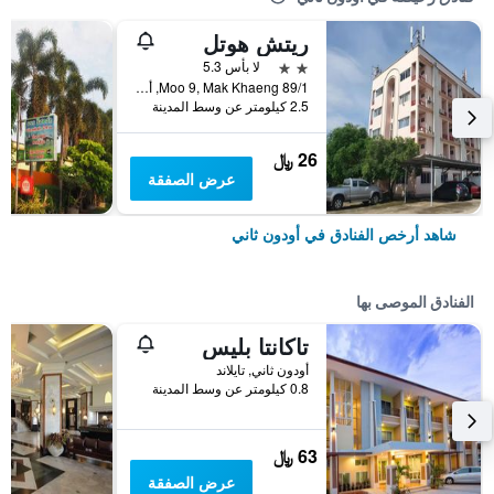
ريتش هوتل
2 نجمتين
لا بأس 5.3
89/1 Moo 9, Mak Khaeng, أودون ثاني, تايلاند
2.5 كيلومتر عن وسط المدينة
26 ﷼
عرض الصفقة
شاهد أرخص الفنادق في أودون ثاني
الفنادق الموصى بها
تاكانتا بليس
أودون ثاني, تايلاند
0.8 كيلومتر عن وسط المدينة
63 ﷼
عرض الصفقة