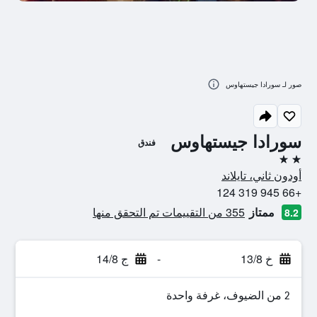
صور لـ سورادا جيستهاوس
سورادا جيستهاوس
فندق
2 نجمتين
أودون ثاني، تايلاند
+66 945 319 124
ممتاز
355 من التقييمات تم التحقق منها
8.2
خ 13/8
-
ج 14/8
2 من الضيوف، غرفة واحدة