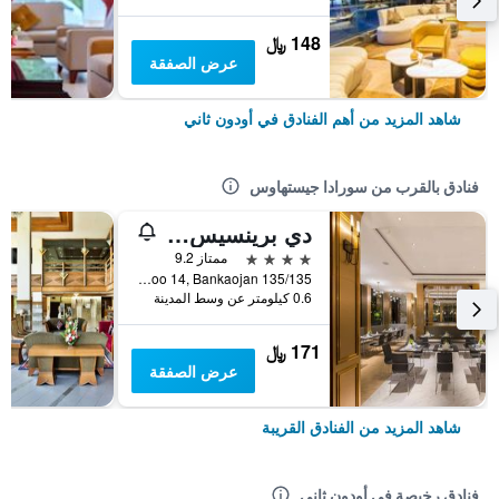
148 ﷼
عرض الصفقة
شاهد المزيد من أهم الفنادق في أودون ثاني
فنادق بالقرب من سورادا جيستهاوس
دي برينسيس هوتل أودونتاني
4 نجوم
ممتاز 9.2
135/135 Moo 14, Bankaojan, أودون ثاني, تايلاند
0.6 كيلومتر عن وسط المدينة
171 ﷼
عرض الصفقة
شاهد المزيد من الفنادق القريبة
فنادق رخيصة في أودون ثاني