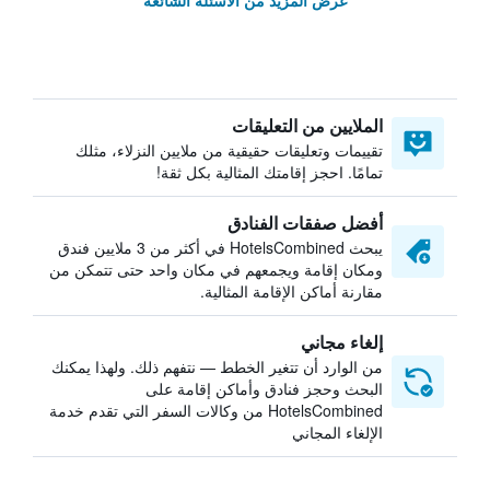
عرض المزيد من الأسئلة الشائعة
الملايين من التعليقات
تقييمات وتعليقات حقيقية من ملايين النزلاء، مثلك
تمامًا. احجز إقامتك المثالية بكل ثقة!
أفضل صفقات الفنادق
يبحث HotelsCombined في أكثر من 3 ملايين فندق
ومكان إقامة ويجمعهم في مكان واحد حتى تتمكن من
مقارنة أماكن الإقامة المثالية.
إلغاء مجاني
من الوارد أن تتغير الخطط — نتفهم ذلك. ولهذا يمكنك
البحث وحجز فنادق وأماكن إقامة على
HotelsCombined من وكالات السفر التي تقدم خدمة
الإلغاء المجاني