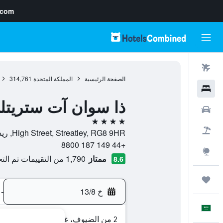
.com
رحلات طيران
الصفحة الرئيسية
المملكة المتحدة
314,761
فنادق
ذا سوان آت ستريتل
سيارات
4 نجوم
حزم العروض
High Street, Streatley, RG8 9HR, ريدينغ, إنجلترا, المملكة المتحدة
+44 149 187 8800
استكشاف
ممتاز
1,790 من التقييمات تم التحقق منها
8.6
رحلات
خ 13/8
-
العَرَبِيَّة
2 من الضيوف، غرفة واحدة