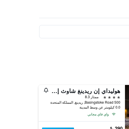
هوليداي إن ريدينغ شاوث إم 4، جيه سي تي 11
4 نجوم
ممتاز 8.3
500 Basingstoke Road, ريدينغ, المملكة المتحدة
0.0 كيلومتر عن وسط المدينة
واي فاي مجاني
290 ﷼