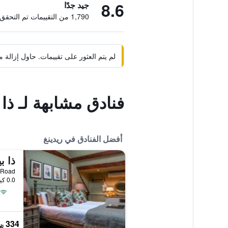
8.6
جيد جدًا
1,790 من التقييمات تم التحقق منها
لم يتم العثور على تقييمات. حاول إزال
فنادق مشابهة لـ ذ
أفضل الفنادق في ريدينغ
ذا ب
Bath Road, ريدينغ,
0.0 كيلومتر عن وسط المدينة
334 ﷼