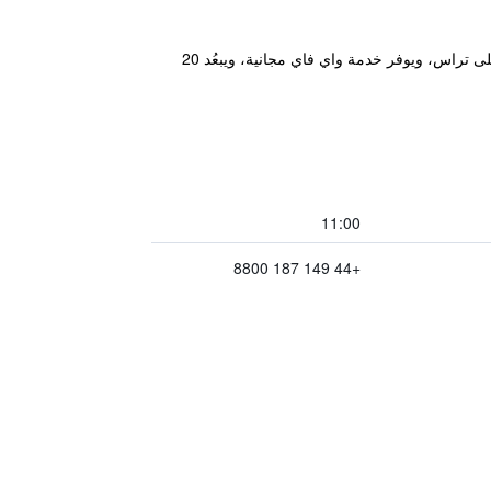
يقع سوان آت ستريتلي على ضفاف نهر التايمز في قرية بيركشاير الخلابة، ويعود تاريخه إلى القرن الثامن عشر، ويشتمل على تراس، ويوفر خدمة واي فاي مجانية، ويبعُد 20
11:00
+44 149 187 8800