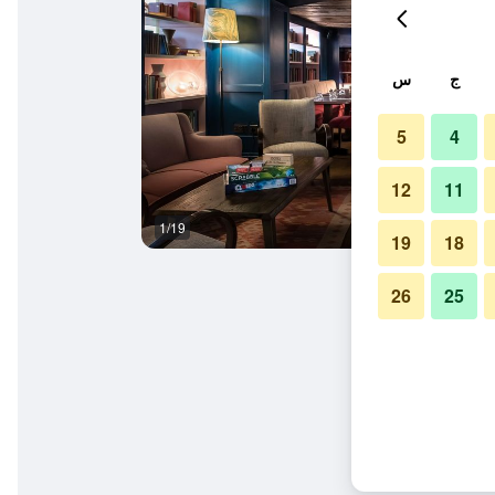
ج
س
5
4
12
11
1/19
غرفة نوم
19
18
26
25