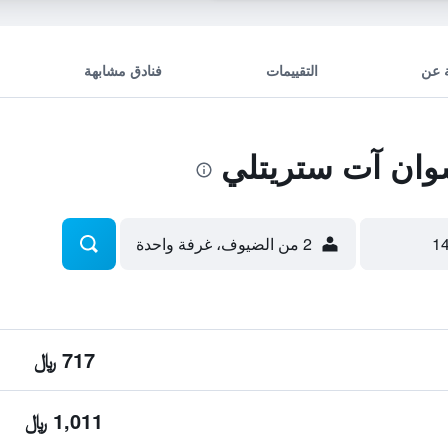
 عن
التقييمات
فنادق مشابهة
وان آت ستريتلي
2 من الضيوف، غرفة واحدة
717 ﷼
1,011 ﷼