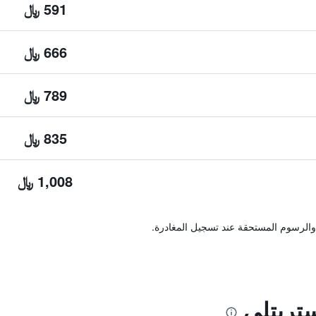
591 ﷼
666 ﷼
789 ﷼
835 ﷼
1,008 ﷼
والرسوم المستحقة عند تسجيل المغادرة.
تريتلي