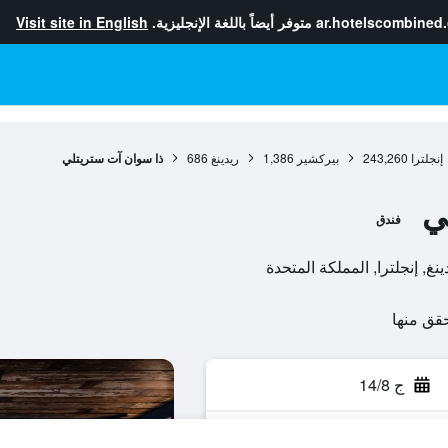
ar.hotelscombined
متوفر أيضاً باللغة الإنجليزية.
Visit site in English
إنجلترا
243,260
بيركشير
1,386
ريدينغ
686
ذا سوان آت ستريتلي
ي
فندق
ج 14/8