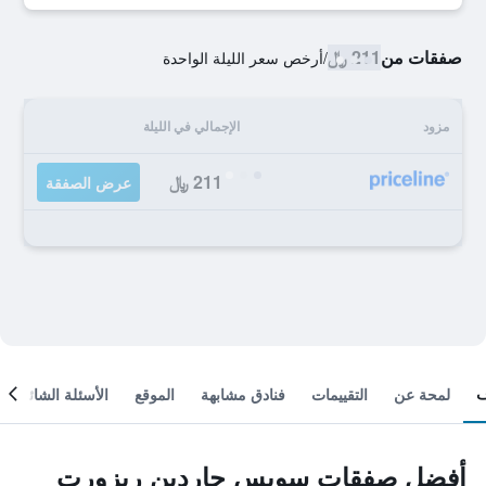
صفقات من
211 ﷼
/
أرخص سعر الليلة الواحدة
مزود
الإجمالي في الليلة
211 ﷼
عرض الصفقة
لمحة عن
التقييمات
فنادق مشابهة
الموقع
الأسئلة الشائعة
أفضل صفقات سويس جاردين ريزورت