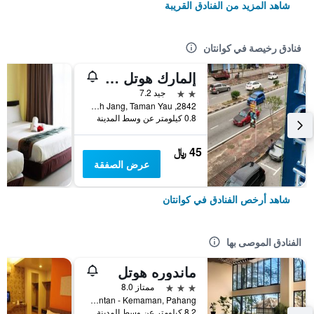
شاهد المزيد من الفنادق القريبة
فنادق رخيصة في كوانتان
إلمارك هوتل كوانتان
2 نجمتين
جيد 7.2
2842, Jalan Wong Ah Jang, Taman Yau, كوانتان, ماليزيا
0.8 كيلومتر عن وسط المدينة
45 ﷼
عرض الصفقة
شاهد أرخص الفنادق في كوانتان
الفنادق الموصى بها
ماندوره هوتل
3 نجوم
ممتاز 8.0
D - 929216, Pantai Beserah,Jalan Kuantan - Kemaman, Pahang, كوانتان, ماليزيا
8.2 كيلومتر عن وسط المدينة