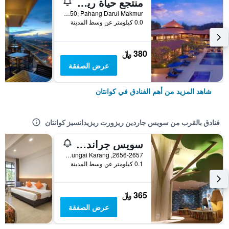
منتجع حياة ريجنسي كوانتان
Teluk Chempedak, Kuantan-25050, Pahang Darul Makmur, ., كوانتان, ماليزيا
0.0 كيلومتر عن وسط المدينة
380 ﷼
عرض الصفقة
شاهد المزيد من أهم الفنادق في كوانتان
فنادق بالقرب من سويس جاردين ريزورت ريزيدانسيز كوانتان
سويس جراند بيتش ريزورت كوانتان
2656-2657, Mukim Sungai Karang, كوانتان, ماليزيا
0.1 كيلومتر عن وسط المدينة
365 ﷼
عرض الصفقة