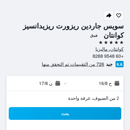
سويس جاردين ريزورت ريزيدانسيز
كوانتان
فندق
5 نجوم
كوانتان، ماليزيا
+60 9548 8288
جيد
726 من التقييمات تم التحقق منها
6.6
ح 16/8
-
ن 17/8
2 من الضيوف، غرفة واحدة
بحث