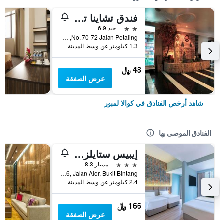
فندق تشاينا تاون 2
2 نجمتين
جيد 6.9
No. 70-72 Jalan Petaling, كوالا لمبور, ماليزيا
1.3 كيلومتر عن وسط المدينة
48 ﷼
عرض الصفقة
شاهد أرخص الفنادق في كوالا لمبور
الفنادق الموصى بها
إيبيس ستايلز كوالا لمبور بوكيت بينتانج
3 نجوم
ممتاز 8.3
No.16, Jalan Alor, Bukit Bintang, كوالا لمبور, ماليزيا
2.4 كيلومتر عن وسط المدينة
166 ﷼
عرض الصفقة