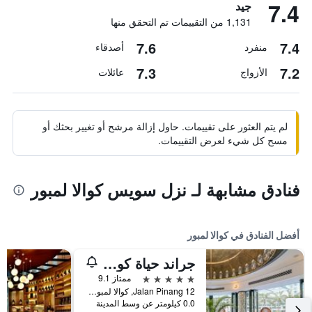
7.4
جيد
1,131 من التقييمات تم التحقق منها
7.6
7.4
منفرد
أصدقاء
7.3
7.2
الأزواج
عائلات
لم يتم العثور على تقييمات. حاول إزالة مرشح أو تغيير بحثك أو
مسح كل شيء لعرض التقييمات.
فنادق مشابهة لـ نزل سويس كوالا لمبور
أفضل الفنادق في كوالا لمبور
جراند حياة كوالالمبور
5 نجوم
ممتاز 9.1
12 Jalan Pinang, كوالا لمبور, ماليزيا
0.0 كيلومتر عن وسط المدينة