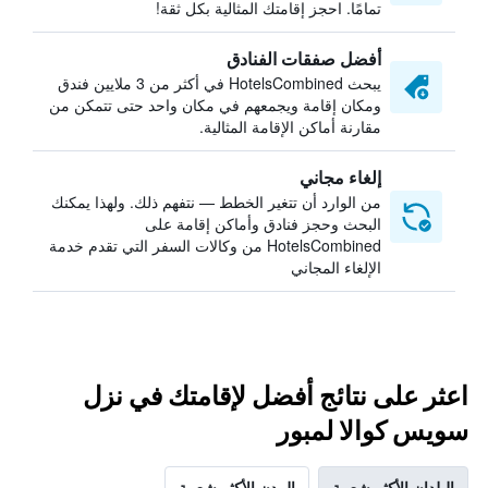
تمامًا. احجز إقامتك المثالية بكل ثقة!
أفضل صفقات الفنادق
يبحث HotelsCombined في أكثر من 3 ملايين فندق
ومكان إقامة ويجمعهم في مكان واحد حتى تتمكن من
مقارنة أماكن الإقامة المثالية.
إلغاء مجاني
من الوارد أن تتغير الخطط — نتفهم ذلك. ولهذا يمكنك
البحث وحجز فنادق وأماكن إقامة على
HotelsCombined من وكالات السفر التي تقدم خدمة
الإلغاء المجاني
اعثر على نتائج أفضل لإقامتك في نزل
سويس كوالا لمبور
البلدان الأكثر شعبية
المدن الأكثر شعبية