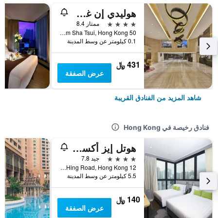
هوليدي إن غولدن مايل
4 نجوم
ممتاز 8.4
50 Nathan Road Tsim Sha Tsui, Hong Kong, هونغ كونغ
0.1 كيلومتر عن وسط المدينة
431 ﷼
عرض الصفقة
شاهد المزيد من الفنادق القريبة
فنادق رخيصة في Hong Kong
هوتل إيز أكسيس تسين وان
4 نجوم
جيد 7.8
12 Ka Hing Road, Hong Kong, هونغ كونغ
5.5 كيلومتر عن وسط المدينة
140 ﷼
عرض الصفقة