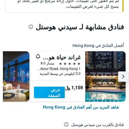
لم يتم العثور على تقييمات. حاول إزالة مرشح أو تغيير بحثك أو
مسح كل شيء لعرض التقييمات.
فنادق مشابهة لـ سيدني هوستل
أفضل الفنادق في Hong Kong
غراند حياة هونغ كونغ
5 نجوم
ممتاز 9.0
1 Harbour Road, Hong Kong, هونغ كونغ
0.0 كيلومتر عن وسط المدينة
1,159 ﷼
عرض
الصفقة
شاهد المزيد من أهم الفنادق في Hong Kong
فنادق بالقرب من سيدني هوستل