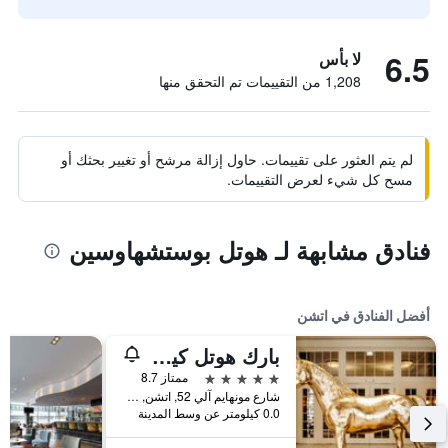
6.5
لا بأس
1,208 من التقييمات تم التحقق منها
لم يتم العثور على تقييمات. حاول إزالة مرشح أو تغيير بحثك أو
مسح كل شيء لعرض التقييمات.
فنادق مشابهة لـ هوتل بوستشهاوسين
أفضل الفنادق في اتشن
بارك هوتل كيلينوف آخن
5 نجوم
ممتاز 8.7
شارع مونهايم آلي 52, اتشن, ولاية شمال الراين وستفاليا, ألمانيا
0.0 كيلومتر عن وسط المدينة