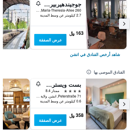
جوجيندهيربيرج آاتشين - ميمبيرشيب ريكيريد
Maria-Theresia-Allee 260, اتشن, ولاية شمال الراين وستفاليا, ألمانيا
2.7 كيلومتر عن وسط المدينة
163 ﷼
عرض الصفقة
شاهد أرخص الفنادق في اتشن
الفنادق الموصى بها
بست ويسترن بلس هوتل ريجنسي
4 نجوم
ممتاز 8.4
Peterstraße 71, اتشن, ولاية شمال الراين وستفاليا, ألمانيا
0.6 كيلومتر عن وسط المدينة
358 ﷼
عرض الصفقة