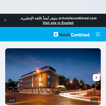
ar.hotelscombined.com
متوفر أيضاً باللغة الإنجليزية.
Visit site in English
مبنى
1/17
غر